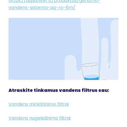
https://aquafilter.lt/produktas/geriamo-
vandens-sistema-ag-ro-6m/
Atraskite tinkamus vandens filtrus sau:
Vandens minkštinimo filtrai
Vandens nugeležinimo filtrai