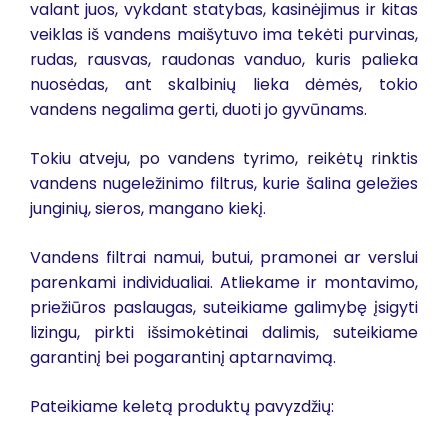
valant juos, vykdant statybas, kasinėjimus ir kitas
veiklas iš vandens maišytuvo ima tekėti purvinas,
rudas, rausvas, raudonas vanduo, kuris palieka
nuosėdas, ant skalbinių lieka dėmės, tokio
vandens negalima gerti, duoti jo gyvūnams.
Tokiu atveju, po vandens tyrimo, reikėtų rinktis
vandens nugeležinimo filtrus, kurie šalina geležies
junginių, sieros, mangano kiekį.
Vandens filtrai namui, butui, pramonei ar verslui
parenkami individualiai. Atliekame ir montavimo,
priežiūros paslaugas, suteikiame galimybę įsigyti
lizingu, pirkti išsimokėtinai dalimis, suteikiame
garantinį bei pogarantinį aptarnavimą.
Pateikiame keletą produktų pavyzdžių: