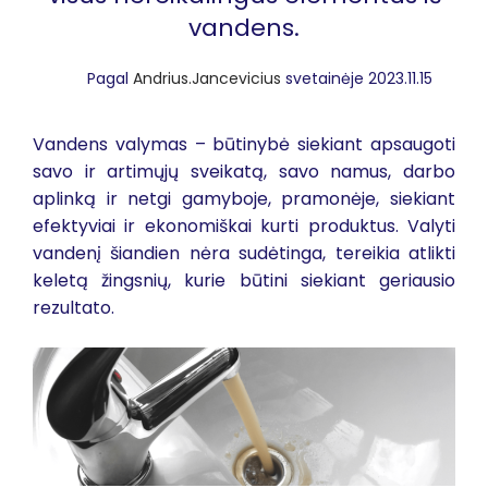
vandens.
Pagal
Andrius.Jancevicius
svetainėje 2023.11.15
Vandens valymas – būtinybė siekiant apsaugoti
savo ir artimųjų sveikatą, savo namus, darbo
aplinką ir netgi gamyboje, pramonėje, siekiant
efektyviai ir ekonomiškai kurti produktus. Valyti
vandenį šiandien nėra sudėtinga, tereikia atlikti
keletą žingsnių, kurie būtini siekiant geriausio
rezultato.