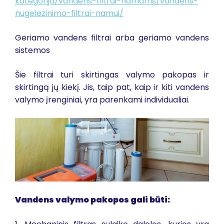
kategorija/vandens-filtrai-namams/vandens-
nugelezinimo-filtrai-namui/
Geriamo vandens filtrai arba geriamo vandens
sistemos
Šie filtrai turi skirtingas valymo pakopas ir
skirtingą jų kiekį. Jis, taip pat, kaip ir kiti vandens
valymo įrenginiai, yra parenkami individualiai.
Vandens valymo pakopos gali būti: