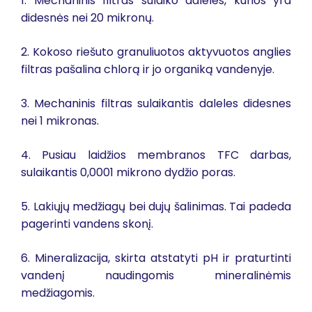
1. Mechaninis filtras sulaiko daleles, kurios yra
didesnės nei 20 mikronų.
2. Kokoso riešuto granuliuotos aktyvuotos anglies
filtras pašalina chlorą ir jo organiką vandenyje.
3. Mechaninis filtras sulaikantis daleles didesnes
nei 1 mikronas.
4. Pusiau laidžios membranos TFC darbas,
sulaikantis 0,0001 mikrono dydžio poras.
5. Lakiųjų medžiagų bei dujų šalinimas. Tai padeda
pagerinti vandens skonį.
6. Mineralizacija, skirta atstatyti pH ir praturtinti
vandenį naudingomis mineralinėmis
medžiagomis.