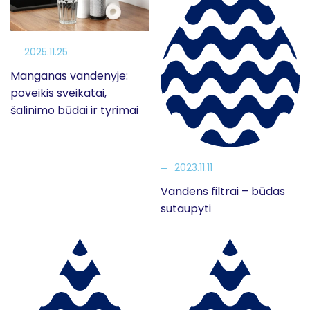
2025.11.25
Manganas vandenyje:
poveikis sveikatai,
šalinimo būdai ir tyrimai
2023.11.11
Vandens filtrai – būdas
sutaupyti