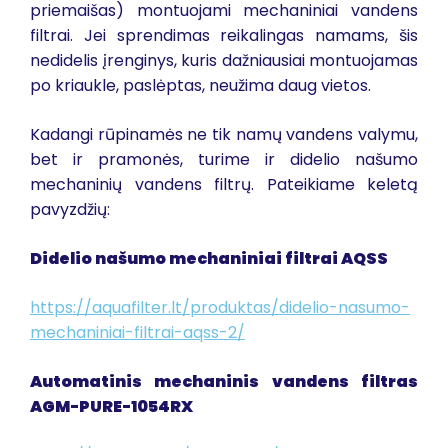
priemaišas) montuojami mechaniniai vandens
filtrai. Jei sprendimas reikalingas namams, šis
nedidelis įrenginys, kuris dažniausiai montuojamas
po kriaukle, paslėptas, neužima daug vietos.
Kadangi rūpinamės ne tik namų vandens valymu,
bet ir pramonės, turime ir didelio našumo
mechaninių vandens filtrų. Pateikiame keletą
pavyzdžių:
Didelio našumo mechaniniai filtrai AQSS
https://aquafilter.lt/produktas/didelio-nasumo-
mechaniniai-filtrai-aqss-2/
Automatinis mechaninis vandens filtras
AGM-PURE-1054RX