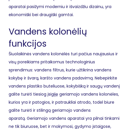
aparatai pasižymi moderniu ir išvaizdžiu dizainu, yra
ekonomiški bei draugiški gamtai.
Vandens kolonėlių
funkcijos
Šiuolaikinės vandens kolonėlės turi pačius naujausius ir
visų poreikiams pritaikomus technologinius
sprendimus: vandens filtrus, kurie užtikrina vandens
kokybę ir švarą, karšto vandens padavimą.
Nebepirkite
vandens plastiko buteliuose, kokybišką ir saugų vandenį
galite turėti tiesiog įsigiję geriamojo vandens kolonėles,
kurios yra ir patogios, ir patraukliai atrodo, todėl biure
galite turėti ir stilingą geriamojo vandens
aparatą.
Geriamojo vandens aparatai yra pilnai tinkami
ne tik biuruose, bet ir mokymosi, gydymo įstaigose,