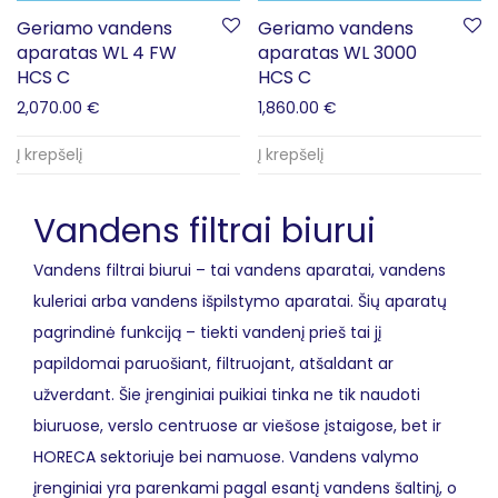
Geriamo vandens
Geriamo vandens
aparatas WL 4 FW
aparatas WL 3000
HCS C
HCS C
2,070.00
€
1,860.00
€
Į krepšelį
Į krepšelį
Vandens filtrai biurui
Vandens filtrai biurui – tai vandens aparatai, vandens
kuleriai arba vandens išpilstymo aparatai. Šių aparatų
pagrindinė funkciją – tiekti vandenį prieš tai jį
papildomai paruošiant, filtruojant, atšaldant ar
užverdant. Šie įrenginiai puikiai tinka ne tik naudoti
biuruose, verslo centruose ar viešose įstaigose, bet ir
HORECA sektoriuje bei namuose. Vandens valymo
įrenginiai yra parenkami pagal esantį vandens šaltinį, o