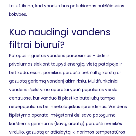
tai užtikrina, kad vanduo bus patiekiamas aukščiausios
kokybės.
Kuo naudingi vandens
filtrai biurui?
Patogus ir greitas vandens paruošimas – didelis
privalumas siekiant taupyti energiją, vietą patalpoje ir
bet kada, esant poreikiui, paruošti tiek šaltą, karštą ar
gazuotą geriamą vandenį akimirksiu. Multifunkciniai
vandens išpilstymo aparatai ypač populiarūs verslo
centruose, kur vanduo iš plastiko buteliukų tampa
nebepopuliarus bei neekologiškas sprendimas. Vandens
išpilstymo aparatai mėgstami dėl savo patogumo:
karštiems gėrimams (kavą, arbatą) paruošti nereikės
virdulio, gazuotą ar atšaldytą iki norimos temperatūros