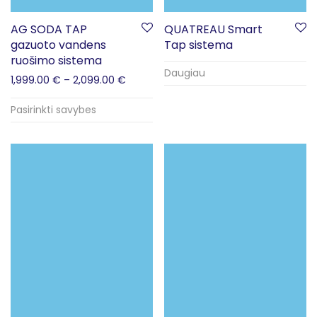
AG SODA TAP
QUATREAU Smart
gazuoto vandens
Tap sistema
ruošimo sistema
Daugiau
1,999.00
€
–
2,099.00
€
Pasirinkti savybes