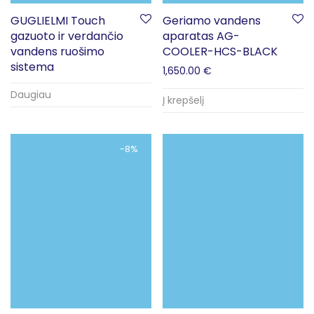
GUGLIELMI Touch
Geriamo vandens
gazuoto ir verdančio
aparatas AG-
vandens ruošimo
COOLER-HCS-BLACK
sistema
1,650.00
€
Daugiau
Į krepšelį
-
8
%