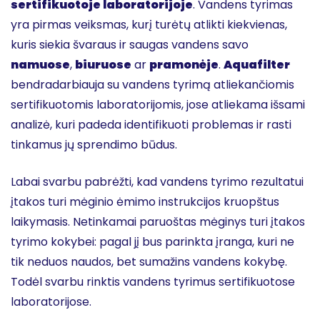
sertifikuotoje laboratorijoje
. Vandens tyrimas
yra pirmas veiksmas, kurį turėtų atlikti kiekvienas,
kuris siekia švaraus ir saugas vandens savo
namuose
,
biuruose
ar
pramonėje
.
Aquafilter
bendradarbiauja su vandens tyrimą atliekančiomis
sertifikuotomis laboratorijomis, jose atliekama išsami
analizė, kuri padeda identifikuoti problemas ir rasti
tinkamus jų sprendimo būdus.
Labai svarbu pabrėžti, kad vandens tyrimo rezultatui
įtakos turi mėginio ėmimo instrukcijos kruopštus
laikymasis. Netinkamai paruoštas mėginys turi įtakos
tyrimo kokybei: pagal jį bus parinkta įranga, kuri ne
tik neduos naudos, bet sumažins vandens kokybę.
Todėl svarbu rinktis vandens tyrimus sertifikuotose
laboratorijose.