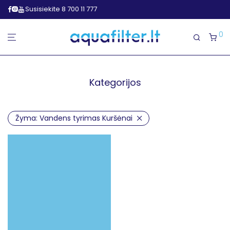
Susisiekite 8 700 11 777
0
Kategorijos
Žyma:
Vandens tyrimas Kuršėnai