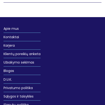
Apie mus
Kontaktai
Karjera
Klientų poreikių anketa
Užsakymo sekimas
Blogas
D.U.K.
Privatumo politika
Sąlygos ir taisyklės
Slapukų politika