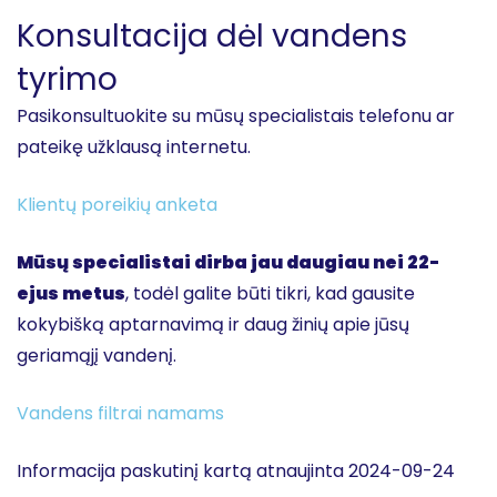
Konsultacija dėl vandens
tyrimo
Pasikonsultuokite su mūsų specialistais telefonu ar
pateikę užklausą internetu.
Klientų poreikių anketa
Mūsų specialistai dirba jau daugiau nei 22-
ejus metus
, todėl galite būti tikri, kad gausite
kokybišką aptarnavimą ir daug žinių apie jūsų
geriamąjį vandenį.
Vandens filtrai namams
Informacija paskutinį kartą atnaujinta 2024-09-24