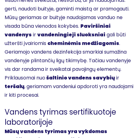
visuomenės sveikatai, nesvarbu, ar jis naudojamas:
gerti, naudoti buityje, gaminti maistą ar pramogauti.
Mūsų geriamas ar buityje naudojamas vanduo ne
visada būna vienodos kokybės.
Paviršiniai
vandenys
ir
vandeningieji sluoksniai
gali būti
užteršti įvairiomis
cheminėmis medžiagomis
.
Geriamojo vandens dezinfekcija smarkiai sumažina
vandenyje plintančių ligų tikimybę. Tačiau vandenyje
vis dar randama ir sveikatai pavojingų elementų.
Priklausomai nuo
šaltinio vandens savybių
ir
teršalų
, geriamam vandeniui apdoroti yra naudojami
ir kiti procesai.
Vandens tyrimas sertifikuotoje
laboratorijoje
Mūsų vandens tyrimas yra vykdomas