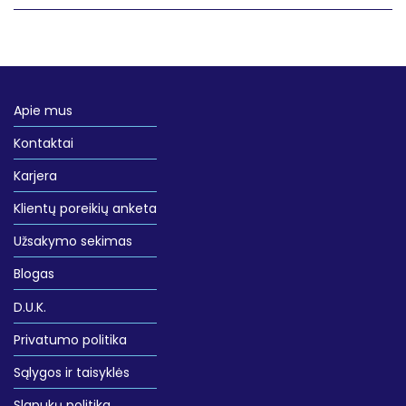
Apie mus
Kontaktai
Karjera
Klientų poreikių anketa
Užsakymo sekimas
Blogas
D.U.K.
Privatumo politika
Sąlygos ir taisyklės
Slapukų politika