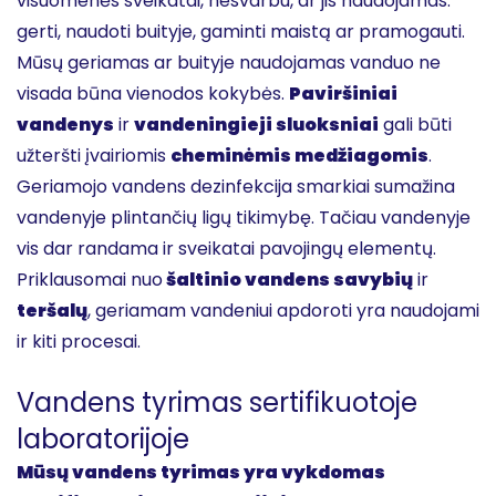
visuomenės sveikatai, nesvarbu, ar jis naudojamas:
gerti, naudoti buityje, gaminti maistą ar pramogauti.
Mūsų geriamas ar buityje naudojamas vanduo ne
visada būna vienodos kokybės.
Paviršiniai
vandenys
ir
vandeningieji sluoksniai
gali būti
užteršti įvairiomis
cheminėmis medžiagomis
.
Geriamojo vandens dezinfekcija smarkiai sumažina
vandenyje plintančių ligų tikimybę. Tačiau vandenyje
vis dar randama ir sveikatai pavojingų elementų.
Priklausomai nuo
šaltinio vandens savybių
ir
teršalų
, geriamam vandeniui apdoroti yra naudojami
ir kiti procesai.
Vandens tyrimas sertifikuotoje
laboratorijoje
Mūsų vandens tyrimas yra vykdomas