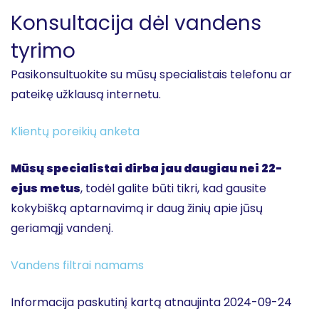
Konsultacija dėl vandens
tyrimo
Pasikonsultuokite su mūsų specialistais telefonu ar
pateikę užklausą internetu.
Klientų poreikių anketa
Mūsų specialistai dirba jau daugiau nei 22-
ejus metus
, todėl galite būti tikri, kad gausite
kokybišką aptarnavimą ir daug žinių apie jūsų
geriamąjį vandenį.
Vandens filtrai namams
Informacija paskutinį kartą atnaujinta 2024-09-24