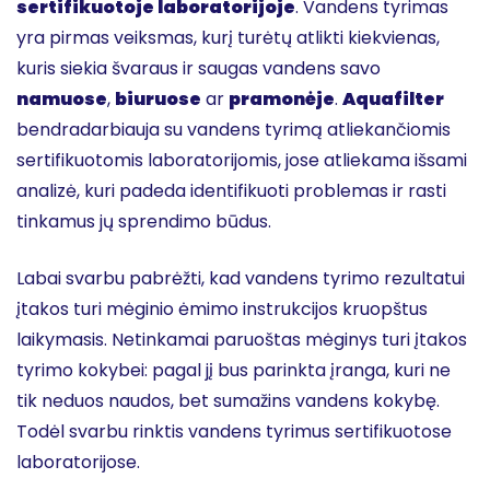
sertifikuotoje laboratorijoje
. Vandens tyrimas
yra pirmas veiksmas, kurį turėtų atlikti kiekvienas,
kuris siekia švaraus ir saugas vandens savo
namuose
,
biuruose
ar
pramonėje
.
Aquafilter
bendradarbiauja su vandens tyrimą atliekančiomis
sertifikuotomis laboratorijomis, jose atliekama išsami
analizė, kuri padeda identifikuoti problemas ir rasti
tinkamus jų sprendimo būdus.
Labai svarbu pabrėžti, kad vandens tyrimo rezultatui
įtakos turi mėginio ėmimo instrukcijos kruopštus
laikymasis. Netinkamai paruoštas mėginys turi įtakos
tyrimo kokybei: pagal jį bus parinkta įranga, kuri ne
tik neduos naudos, bet sumažins vandens kokybę.
Todėl svarbu rinktis vandens tyrimus sertifikuotose
laboratorijose.