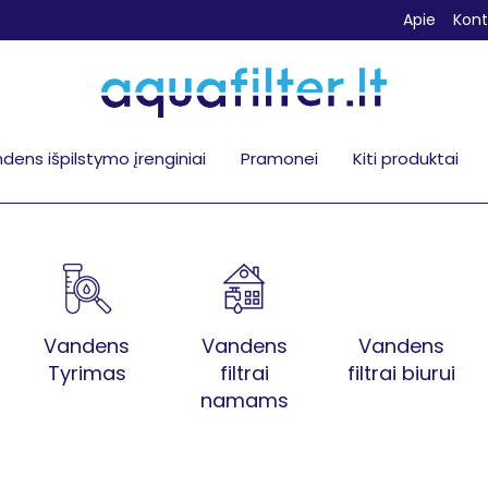
Apie
Kont
dens išpilstymo įrenginiai
Pramonei
Kiti produktai
Vandens
Vandens
Vandens
Tyrimas
filtrai
filtrai biurui
namams