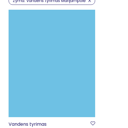
Žyma:
Vandens tyrimas Marijampolė
Vandens tyrimas