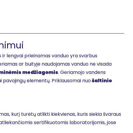
inimui
ir lengvai prieinamas vanduo yra svarbus
 geriamas ar buityje naudojamas vanduo ne visada
minėmis medžiagomis
. Geriamojo vandens
ai pavojingų elementų. Priklausomai nuo
šaltinio
s, kurį turėtų atlikti kiekvienas, kuris siekia švaraus
liekančiomis sertifikuotomis laboratorijomis, jose