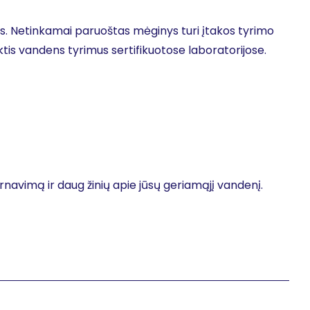
is. Netinkamai paruoštas mėginys turi įtakos tyrimo
tis vandens tyrimus sertifikuotose laboratorijose.
tarnavimą ir daug žinių apie jūsų geriamąjį vandenį.