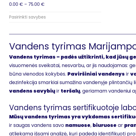
0.00
€
–
75.00
€
Pasirinkti savybes
Vandens tyrimas Marijampol
Vandens tyrimas – padės užtikrinti, kad jūsų 
visuomenės sveikatai, nesvarbu, ar jis naudojamas: g
būna vienodos kokybės.
Paviršiniai vandenys
ir
va
dezinfekcija smarkiai sumažina vandenyje plintančių l
vandens savybių
ir
teršalų
, geriamam vandeniui ap
Vandens tyrimas sertifikuotoje labo
Mūsų vandens tyrimas yra vykdomas sertifikuo
ir saugas vandens savo
namuose
,
biuruose
ar
pra
atliekama išsami analizė, kuri padeda identifikuoti p