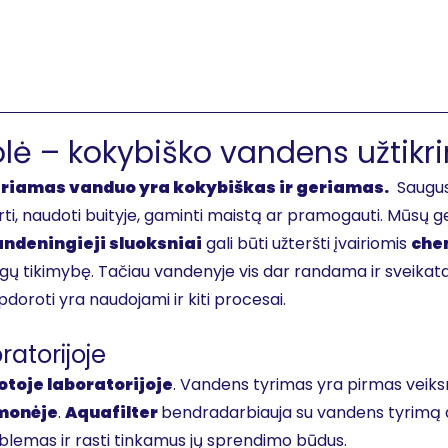
ė – kokybiško vandens užtikr
geriamas vanduo yra kokybiškas ir geriamas.
Saugus 
erti, naudoti buityje, gaminti maistą ar pramogauti. Mūsų
ndeningieji sluoksniai
gali būti užteršti įvairiomis
che
igų tikimybę. Tačiau vandenyje vis dar randama ir sveikat
doroti yra naudojami ir kiti procesai.
ratorijoje
toje laboratorijoje
. Vandens tyrimas yra pirmas veiksma
monėje
.
Aquafilter
bendradarbiauja su vandens tyrimą at
roblemas ir rasti tinkamus jų sprendimo būdus.