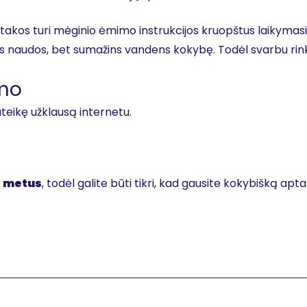
įtakos turi mėginio ėmimo instrukcijos kruopštus laikymas
uos naudos, bet sumažins vandens kokybę. Todėl svarbu rink
imo
ateikę užklausą internetu.
s metus
, todėl galite būti tikri, kad gausite kokybišką ap