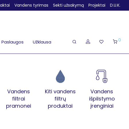
aktai
Vandens tyrimas
Sekti užsakymą
Projektai
D.U.K.
0
Paslaugos
Užklausa
Vandens
Kiti vandens
Vandens
filtrai
filtrų
išpilstymo
pramonei
produktai
įrenginiai