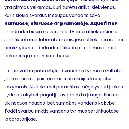
yra pirmas veiksmas, kurį turėtų atlikti kiekvienas,
kuris siekia švaraus ir saugas vandens savo
namuose
,
biuruose
ar
pramonėje
.
Aquafilter
bendradarbiauja su vandens tyrimą atliekančiomis
sertifikuotomis laboratorijomis, jose atliekama išsami
analizė, kuri padeda identifikuoti problemas ir rasti
tinkamus jų sprendimo būdus.
Labai svarbu pabrėžti, kad vandens tyrimo rezultatui
įtakos turi mėginio ėmimo instrukcijos kruopštus
laikymasis. Netinkamai paruoštas mėginys turi įtakos
tyrimo kokybei: pagal jį bus parinkta įranga, kuri ne
tik neduos naudos, bet sumažins vandens kokybę.
Todėl svarbu rinktis vandens tyrimus sertifikuotose
laboratorijose.