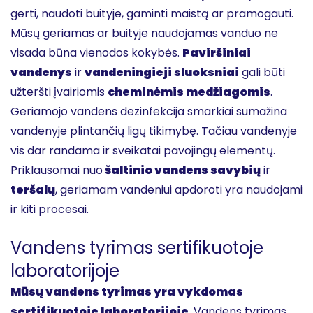
gerti, naudoti buityje, gaminti maistą ar pramogauti.
Mūsų geriamas ar buityje naudojamas vanduo ne
visada būna vienodos kokybės.
Paviršiniai
vandenys
ir
vandeningieji sluoksniai
gali būti
užteršti įvairiomis
cheminėmis medžiagomis
.
Geriamojo vandens dezinfekcija smarkiai sumažina
vandenyje plintančių ligų tikimybę. Tačiau vandenyje
vis dar randama ir sveikatai pavojingų elementų.
Priklausomai nuo
šaltinio vandens savybių
ir
teršalų
, geriamam vandeniui apdoroti yra naudojami
ir kiti procesai.
Vandens tyrimas sertifikuotoje
laboratorijoje
Mūsų vandens tyrimas yra vykdomas
sertifikuotoje laboratorijoje
. Vandens tyrimas