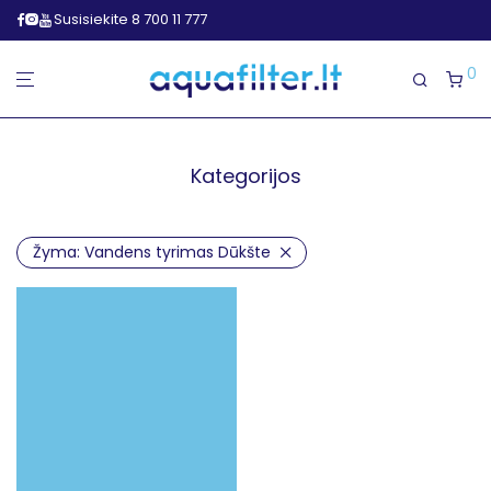
Susisiekite 8 700 11 777
0
Kategorijos
Žyma:
Vandens tyrimas Dūkšte