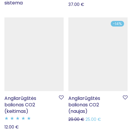
sistema
37.00
€
-
14
%
Angliarūgštės
Angliarūgštės
balionas CO2
balionas CO2
(keitimas)
(naujas)
29.00
€
25.00
€
Įvertinimas:
12.00
€