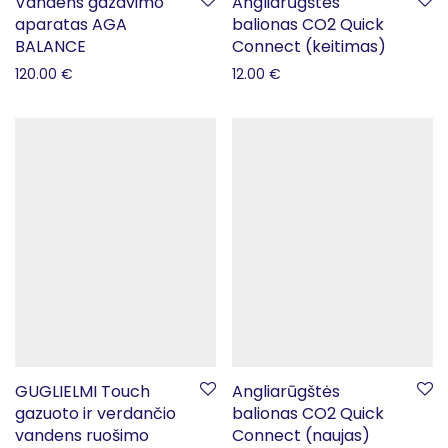
Vandens gazavimo
Angliarūgštės
aparatas AGA
balionas CO2 Quick
BALANCE
Connect (keitimas)
120.00
€
12.00
€
GUGLIELMI Touch
Angliarūgštės
gazuoto ir verdančio
balionas CO2 Quick
vandens ruošimo
Connect (naujas)