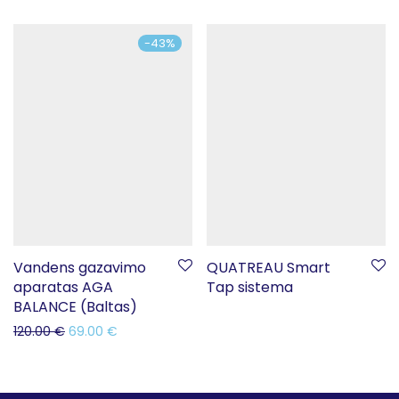
5.00
iš 5
-
43
%
Vandens gazavimo
QUATREAU Smart
aparatas AGA
Tap sistema
BALANCE (Baltas)
120.00
€
69.00
€