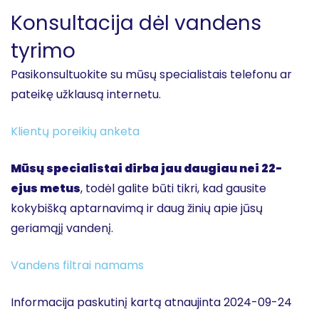
Konsultacija dėl vandens
tyrimo
Pasikonsultuokite su mūsų specialistais telefonu ar
pateikę užklausą internetu.
Klientų poreikių anketa
Mūsų specialistai dirba jau daugiau nei 22-
ejus metus
, todėl galite būti tikri, kad gausite
kokybišką aptarnavimą ir daug žinių apie jūsų
geriamąjį vandenį.
Vandens filtrai namams
Informacija paskutinį kartą atnaujinta 2024-09-24