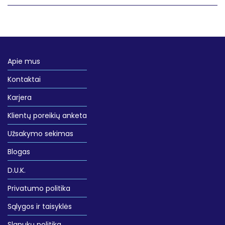
Apie mus
Kontaktai
Karjera
Klientų poreikių anketa
Užsakymo sekimas
Blogas
D.U.K.
Privatumo politika
Sąlygos ir taisyklės
Slapukų politika