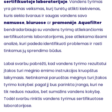
sertifikuotoje laboratorijoje
. Vandens tyrimas
yra pirmas veiksmas, kurį turėtų atlikti kiekvienas,
kuris siekia švaraus ir saugas vandens savo
namuose
,
biuruose
ar
pramonėje
.
Aquafilter
bendradarbiauja su vandens tyrimą atliekančiomis
sertifikuotomis laboratorijomis, jose atliekama išsami
analizė, kuri padeda identifikuoti problemas ir rasti
tinkamus jų sprendimo būdus.
Labai svarbu pabrėžti, kad vandens tyrimo rezultatui
įtakos turi mėginio ėmimo instrukcijos kruopštus
laikymasis. Netinkamai paruoštas mėginys turi įtakos
tyrimo kokybei: pagal jį bus parinkta įranga, kuri ne
tik neduos naudos, bet sumažins vandens kokybę.
Todėl svarbu rinktis vandens tyrimus sertifikuotose
laboratorijose.