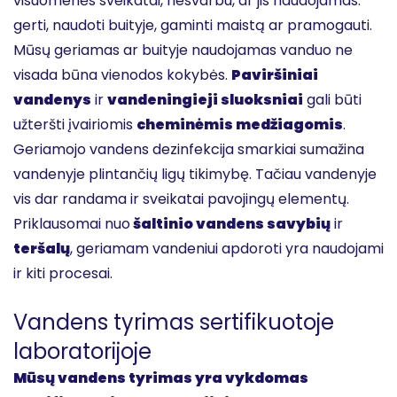
visuomenės sveikatai, nesvarbu, ar jis naudojamas:
gerti, naudoti buityje, gaminti maistą ar pramogauti.
Mūsų geriamas ar buityje naudojamas vanduo ne
visada būna vienodos kokybės.
Paviršiniai
vandenys
ir
vandeningieji sluoksniai
gali būti
užteršti įvairiomis
cheminėmis medžiagomis
.
Geriamojo vandens dezinfekcija smarkiai sumažina
vandenyje plintančių ligų tikimybę. Tačiau vandenyje
vis dar randama ir sveikatai pavojingų elementų.
Priklausomai nuo
šaltinio vandens savybių
ir
teršalų
, geriamam vandeniui apdoroti yra naudojami
ir kiti procesai.
Vandens tyrimas sertifikuotoje
laboratorijoje
Mūsų vandens tyrimas yra vykdomas