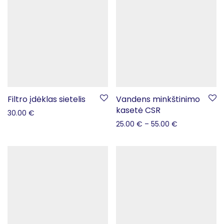
Filtro įdėklas sietelis
Vandens minkštinimo
kasetė CSR
30.00
€
25.00
€
–
55.00
€