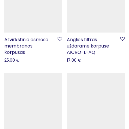
Atvirkštinio osmoso
Anglies filtras
membranos
uždarame korpuse
korpusas
AICRO-L-AQ
25.00
€
17.00
€