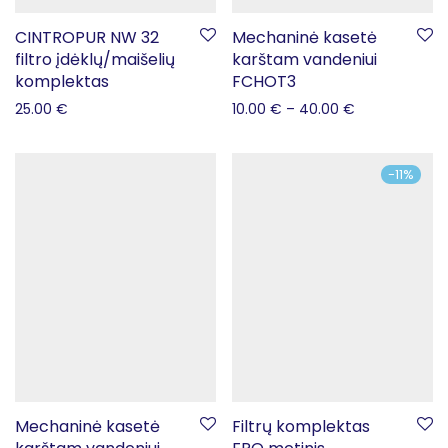
CINTROPUR NW 32
Mechaninė kasetė
filtro įdėklų/maišelių
karštam vandeniui
komplektas
FCHOT3
25.00
€
10.00
€
–
40.00
€
-
11
%
Mechaninė kasetė
Filtrų komplektas