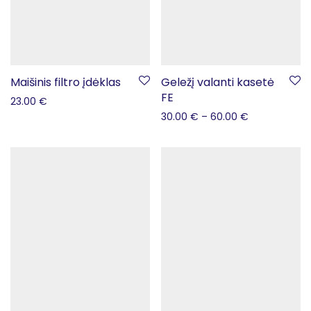
Maišinis filtro įdėklas
Geležį valanti kasetė
FE
23.00
€
30.00
€
–
60.00
€