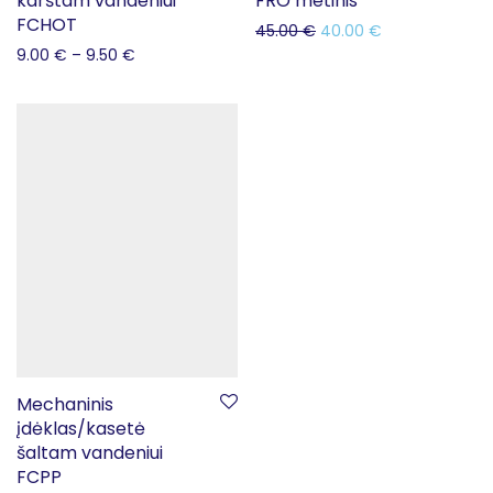
karštam vandeniui
FRO metinis
FCHOT
45.00
€
40.00
€
9.00
€
–
9.50
€
Mechaninis
įdėklas/kasetė
šaltam vandeniui
FCPP