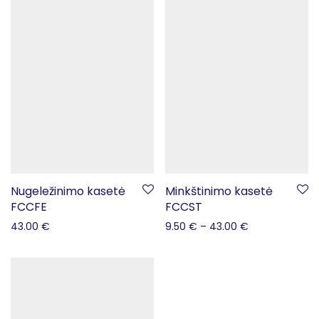
Nugeležinimo kasetė
Minkštinimo kasetė
FCCFE
FCCST
43.00
€
9.50
€
–
43.00
€