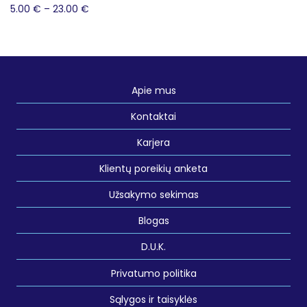
5.00
€
–
23.00
€
Apie mus
Kontaktai
Karjera
Klientų poreikių anketa
Užsakymo sekimas
Blogas
D.U.K.
Privatumo politika
Sąlygos ir taisyklės