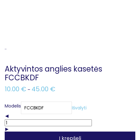
..
Aktyvintos anglies kasetės
FCCBKDF
10.00
€
45.00
€
–
Modelis
Išvalyti
Į krepšelį