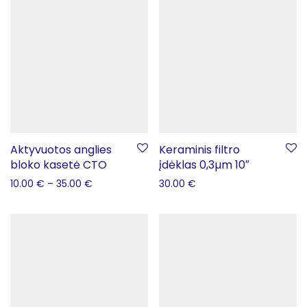
Aktyvuotos anglies
Keraminis filtro
bloko kasetė CTO
įdėklas 0,3µm 10″
10.00
€
–
35.00
€
30.00
€