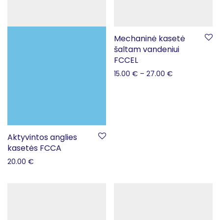
Mechaninė kasetė
šaltam vandeniui
FCCEL
15.00
€
–
27.00
€
Aktyvintos anglies
kasetės FCCA
20.00
€