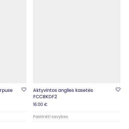
orpuse
Aktyvintos anglies kasetės
FCCBKDF2
16.00
€
Pasirinkti savybes