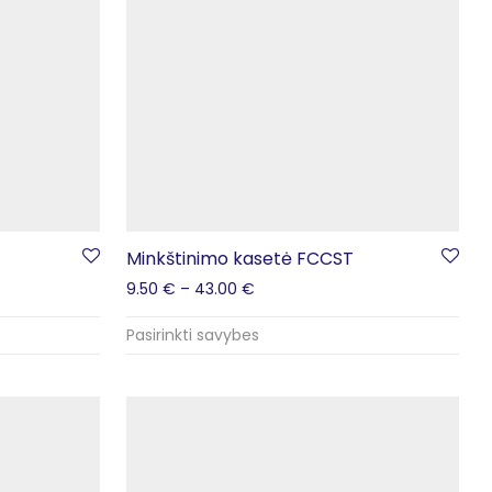
Minkštinimo kasetė FCCST
9.50
€
–
43.00
€
Pasirinkti savybes