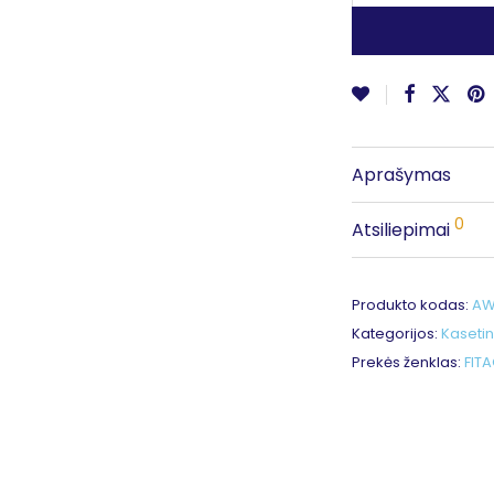
Aprašymas
0
Atsiliepimai
Produkto kodas:
AW
Kategorijos:
Kasetin
Prekės ženklas:
FIT