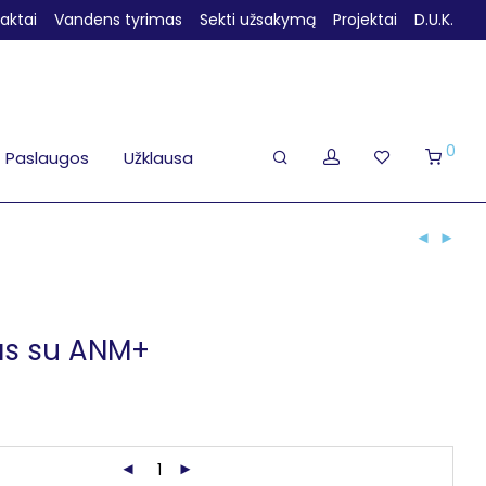
aktai
Vandens tyrimas
Sekti užsakymą
Projektai
D.U.K.
0
Paslaugos
Užklausa
ras su ANM+