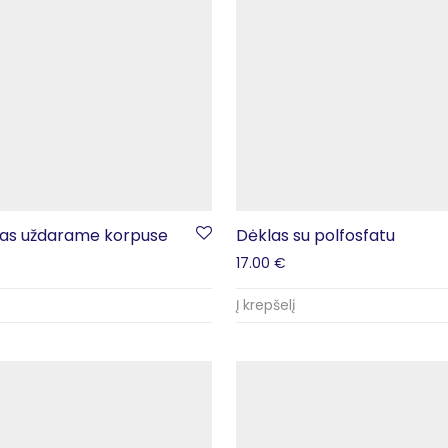
ltras uždarame korpuse
Dėklas su polfosfatu
17.00
€
Į krepšelį