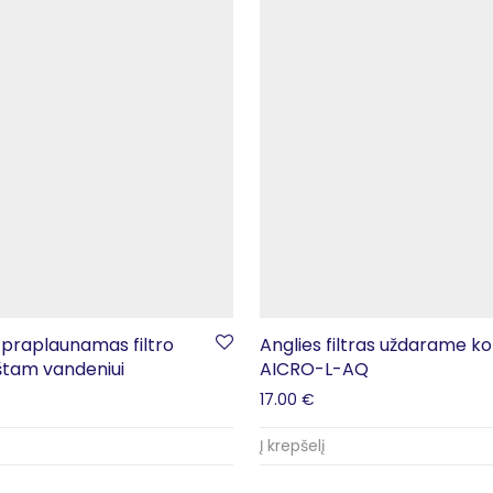
 praplaunamas filtro
Anglies filtras uždarame k
štam vandeniui
AICRO-L-AQ
17.00
€
Į krepšelį