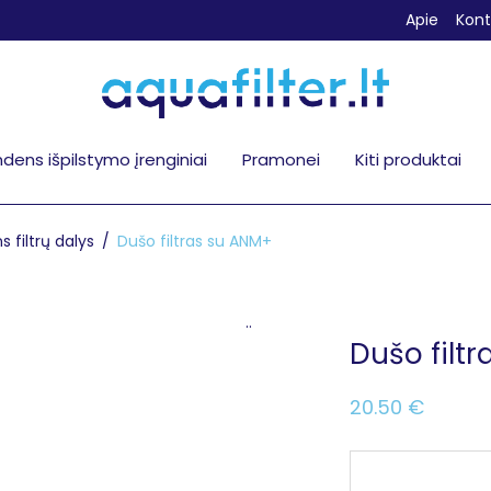
Apie
Kont
dens išpilstymo įrenginiai
Pramonei
Kiti produktai
 filtrų dalys
/
Dušo filtras su ANM+
..
Dušo filt
20.50
€