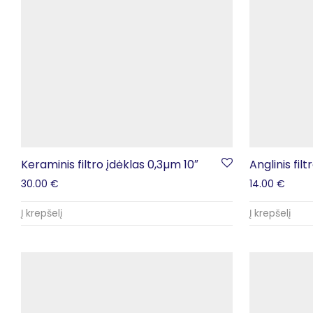
Keraminis filtro įdėklas 0,3µm 10″
Anglinis fi
30.00
€
14.00
€
Į krepšelį
Į krepšelį