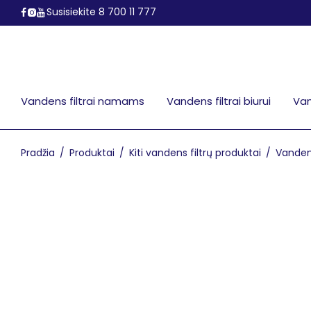
Susisiekite 8 700 11 777
Vandens filtrai namams
Vandens filtrai biurui
Van
Pradžia
/
Produktai
/
Kiti vandens filtrų produktai
/
Vandens