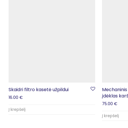
Skaidri filtro kasetė užpildui
Mechaninis
įdėklas kar
16.00
€
75.00
€
Į krepšelį
Į krepšelį