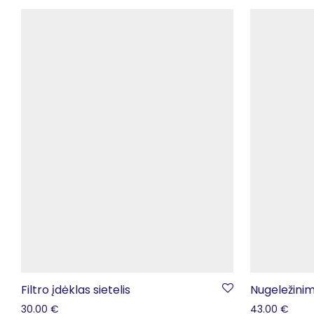
Filtro įdėklas sietelis
Nugeležini
30.00
€
43.00
€