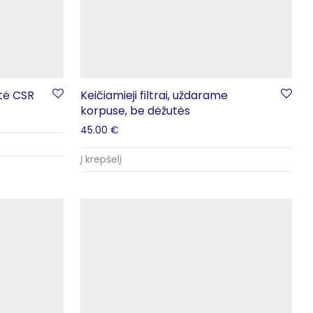
tė CSR
Keičiamieji filtrai, uždarame
korpuse, be dėžutės
45.00
€
Į krepšelį