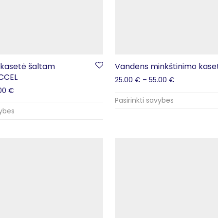
kasetė šaltam
Vandens minkštinimo kase
FCCEL
25.00
€
–
55.00
€
.00
€
Pasirinkti savybes
vybes