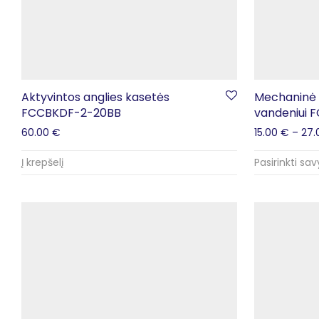
Aktyvintos anglies kasetės
Mechaninė 
FCCBKDF-2-20BB
vandeniui 
60.00
€
15.00
€
–
27
Į krepšelį
Pasirinkti sa