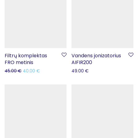
Filtrų komplektas
Vandens jonizatorius
FRO metinis
AIFIR200
45.00
€
40.00
€
49.00
€