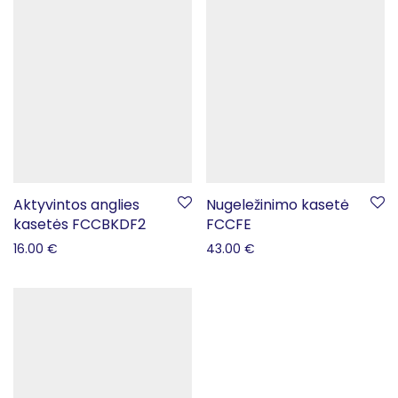
Aktyvintos anglies
Nugeležinimo kasetė
kasetės FCCBKDF2
FCCFE
16.00
€
43.00
€