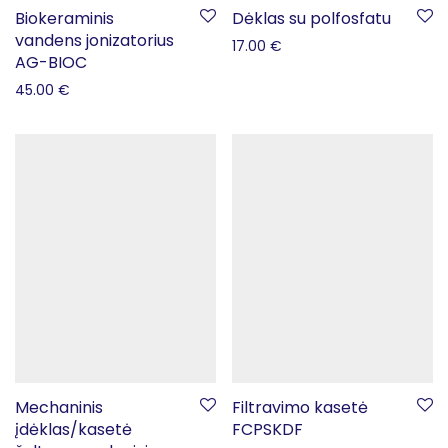
Biokeraminis
Dėklas su polfosfatu
vandens jonizatorius
17.00
€
AG-BIOC
45.00
€
Mechaninis
Filtravimo kasetė
įdėklas/kasetė
FCPSKDF