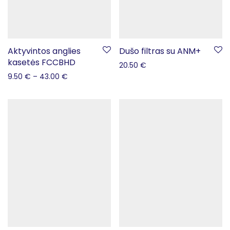
Aktyvintos anglies
Dušo filtras su ANM+
kasetės FCCBHD
20.50
€
9.50
€
–
43.00
€