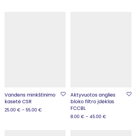
Vandens minkštinimo
Aktyvuotos anglies
kasetė CSR
bloko filtro įdėklas
FCCBL
25.00
€
–
55.00
€
8.00
€
–
45.00
€