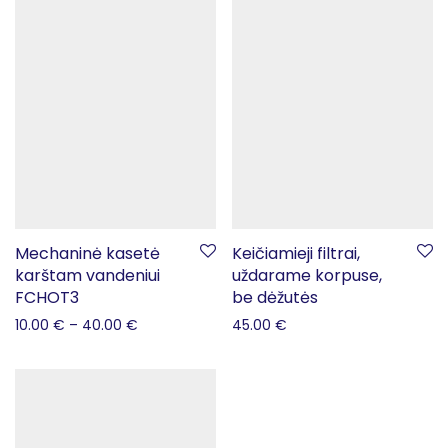
Mechaninė kasetė
Keičiamieji filtrai,
karštam vandeniui
uždarame korpuse,
FCHOT3
be dėžutės
10.00
€
–
40.00
€
45.00
€