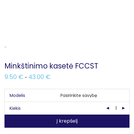
..
Minkštinimo kasetė FCCST
9.50
€
43.00
€
–
Modelis
Kiekis
Į krepšelį