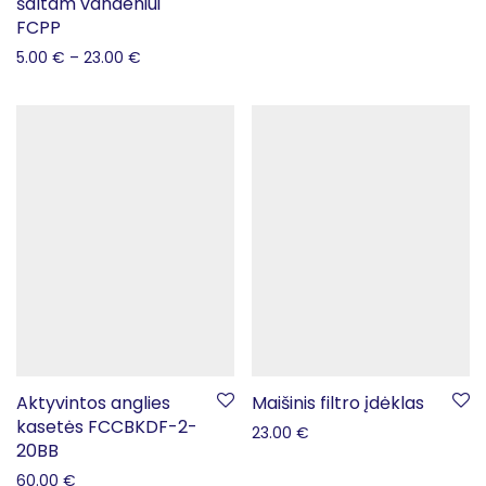
šaltam vandeniui
FCPP
5.00
€
–
23.00
€
Aktyvintos anglies
Maišinis filtro įdėklas
kasetės FCCBKDF-2-
23.00
€
20BB
60.00
€