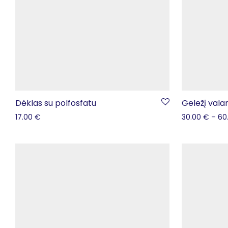
Dėklas su polfosfatu
Geležį vala
17.00
€
30.00
€
–
60