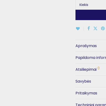
Kiekis
Aprašymas
Papildoma infor
0
Atsiliepimai
Savybės
Pritaikymas
Techniniai para