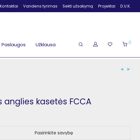
Kontaktai
Vandens tyrimas
Sekti užsakymą
Projektai
D.U.K.
0
Paslaugos
Užklausa
s anglies kasetės FCCA