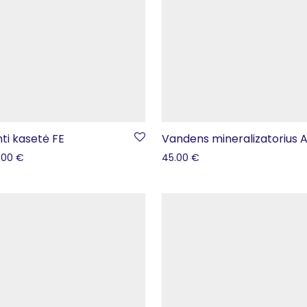
nti kasetė FE
Vandens mineralizatorius 
.00
€
45.00
€