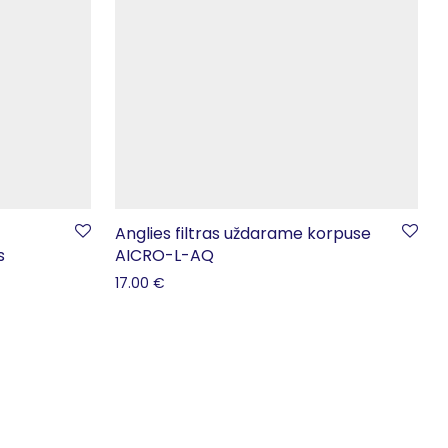
Anglies filtras uždarame korpuse
s
AICRO-L-AQ
17.00
€