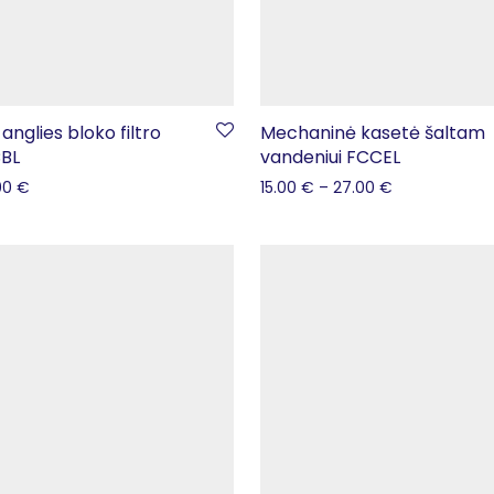
anglies bloko filtro
Mechaninė kasetė šaltam
CBL
vandeniui FCCEL
00
€
15.00
€
–
27.00
€