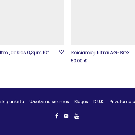
ltro įdėklas 0,3µm 10″
Keičiamieji filtrai AG-BOX
50.00
€
eikių anketa
Užsakymo sekimas
Blogas
D.U.K.
Privatumo po