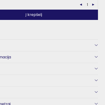
Į krepšelį
macija
metrai