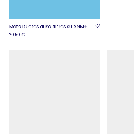
Metalizuotas dušo filtras su ANM+
20.50
€