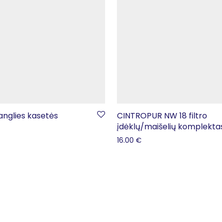
anglies kasetės
CINTROPUR NW 18 filtro
įdėklų/maišelių komplekta
16.00
€