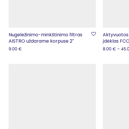
Nugeležinimo-minkštinimo filtras
Aktyvuotos 
AISTRO uždarame korpuse 2″
įdėklas FC
9.00
€
8.00
€
–
45.