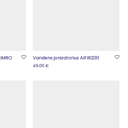
AIMRO
Vandens jonizatorius AIFIR200
49.00
€