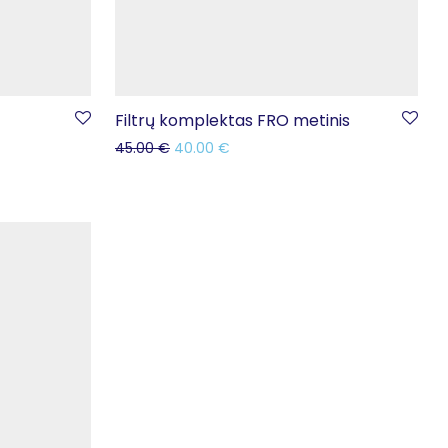
Filtrų komplektas FRO metinis
45.00
€
40.00
€