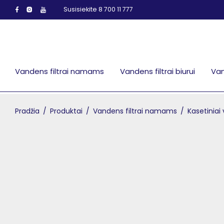
Susisiekite 8 700 11 777
Vandens filtrai namams
Vandens filtrai biurui
Van
Pradžia
/
Produktai
/
Vandens filtrai namams
/
Kasetiniai 