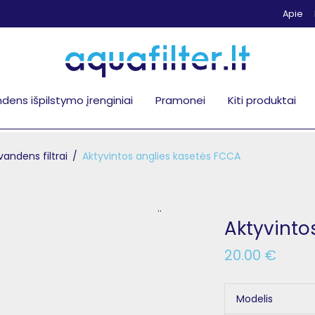
Apie
dens išpilstymo įrenginiai
Pramonei
Kiti produktai
vandens filtrai
/
Aktyvintos anglies kasetės FCCA
..
Aktyvinto
20.00
€
Modelis