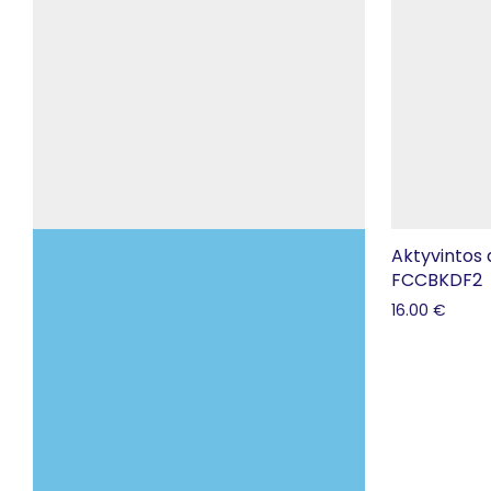
Aktyvintos 
FCCBKDF2
16.00
€