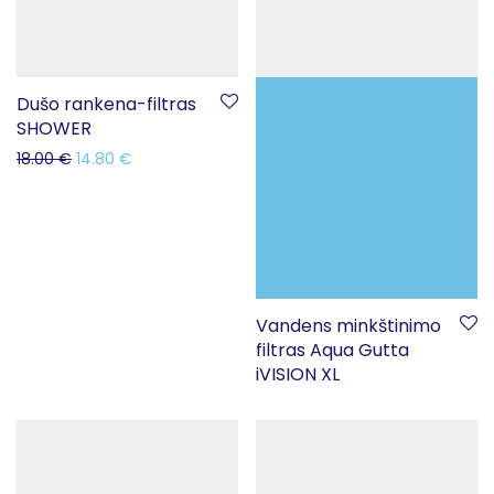
Dušo rankena-filtras
SHOWER
18.00
€
14.80
€
Vandens minkštinimo
filtras Aqua Gutta
iVISION XL