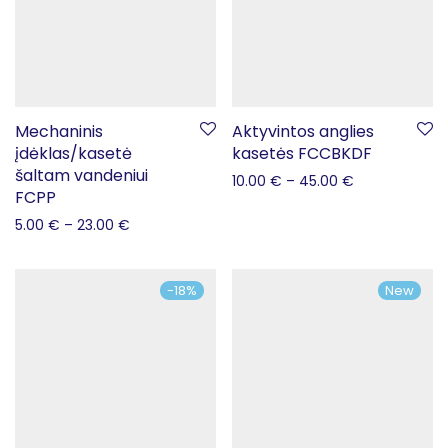
Mechaninis
Aktyvintos anglies
įdėklas/kasetė
kasetės FCCBKDF
šaltam vandeniui
10.00
€
–
45.00
€
FCPP
5.00
€
–
23.00
€
-
18
%
New