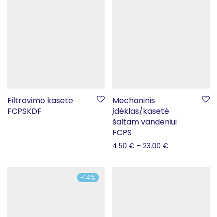
Filtravimo kasetė
Mechaninis
FCPSKDF
įdėklas/kasetė
šaltam vandeniui
FCPS
4.50
€
–
23.00
€
-
14
%