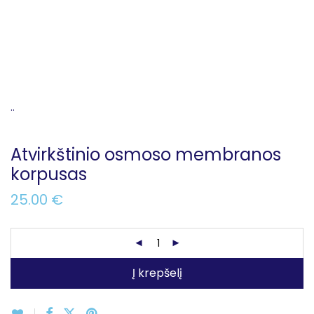
..
Atvirkštinio osmoso membranos
korpusas
25.00
€
Į krepšelį