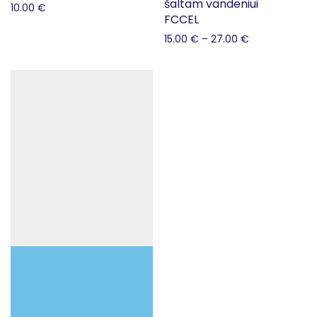
šaltam vandeniui
10.00
€
FCCEL
15.00
€
–
27.00
€