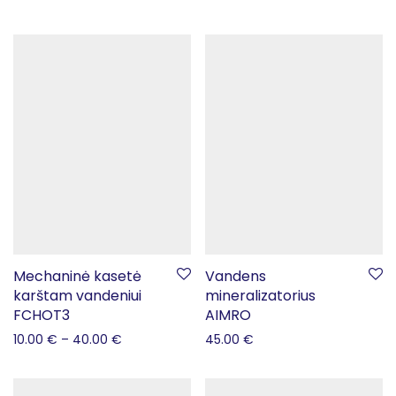
Mechaninė kasetė
Vandens
karštam vandeniui
mineralizatorius
FCHOT3
AIMRO
10.00
€
–
40.00
€
45.00
€