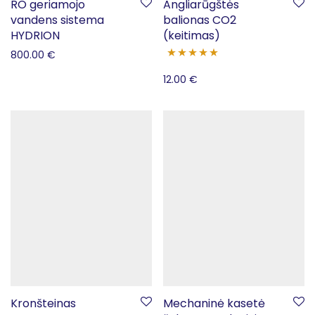
RO geriamojo
Angliarūgštės
vandens sistema
balionas CO2
HYDRION
(keitimas)
800.00
€
Įvertinimas:
12.00
€
5.00
iš 5
Kronšteinas
Mechaninė kasetė