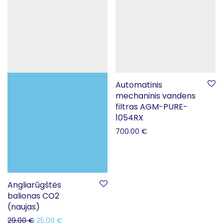
Automatinis
mechaninis vandens
filtras AGM-PURE-
1054RX
700.00
€
Angliarūgštės
balionas CO2
(naujas)
29.00
€
25.00
€