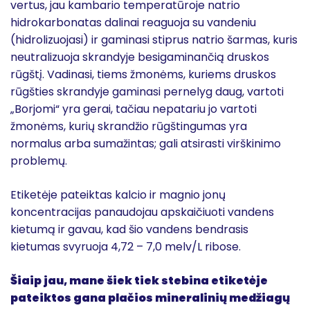
vertus, jau kambario temperatūroje natrio
hidrokarbonatas dalinai reaguoja su vandeniu
(hidrolizuojasi) ir gaminasi stiprus natrio šarmas, kuris
neutralizuoja skrandyje besigaminančią druskos
rūgštį. Vadinasi, tiems žmonėms, kuriems druskos
rūgšties skrandyje gaminasi pernelyg daug, vartoti
„Borjomi“ yra gerai, tačiau nepatariu jo vartoti
žmonėms, kurių skrandžio rūgštingumas yra
normalus arba sumažintas; gali atsirasti virškinimo
problemų.
Etiketėje pateiktas kalcio ir magnio jonų
koncentracijas panaudojau apskaičiuoti vandens
kietumą ir gavau, kad šio vandens bendrasis
kietumas svyruoja 4,72 – 7,0 melv/L ribose.
Šiaip jau, mane šiek tiek stebina etiketėje
pateiktos gana plačios mineralinių medžiagų