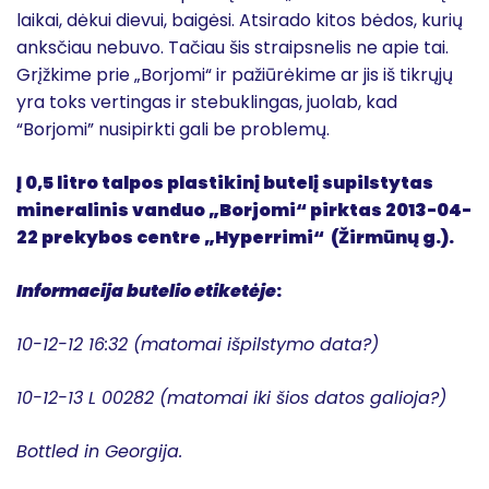
laikai, dėkui dievui, baigėsi. Atsirado kitos bėdos, kurių
anksčiau nebuvo. Tačiau šis straipsnelis ne apie tai.
Grįžkime prie „Borjomi“ ir pažiūrėkime ar jis iš tikrųjų
yra toks vertingas ir stebuklingas, juolab, kad
“Borjomi” nusipirkti gali be problemų.
Į 0,5 litro talpos plastikinį butelį supilstytas
mineralinis vanduo „Borjomi“ pirktas 2013-04-
22 prekybos centre „Hyperrimi“ (Žirmūnų g.).
Informacija butelio etiketėje
:
10-12-12 16:32 (matomai išpilstymo data?)
10-12-13 L 00282 (matomai iki šios datos galioja?)
Bottled in Georgija.