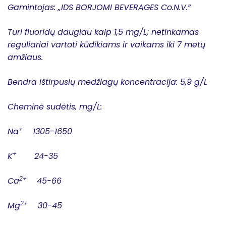
Gamintojas: „IDS BORJOMI BEVERAGES Co.N.V.“
Turi fluoridų daugiau kaip 1,5 mg/L; netinkamas
reguliariai vartoti kūdikiams ir vaikams iki 7 metų
amžiaus.
Bendra ištirpusių medžiagų koncentracija: 5,9 g/L
Cheminė sudėtis, mg/L:
+
Na
1305-1650
+
K
24-35
2+
Ca
45-66
2+
Mg
30-45