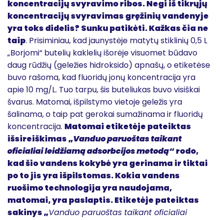
koncentracijų svyravimo ribos. Negi iš tikrųjų
koncentracijų svyravimas gręžinių vandenyje
yra toks didelis? Sunku patikėti. Kažkas čia ne
taip
. Prisiminiau, kad jaunystėje matytų stiklinių 0,5 L
„Borjomi“ butelių kaklelių išorėje visuomet būdavo
daug rūdžių (geležies hidroksido) apnašų, o etiketėse
buvo rašoma, kad fluoridų jonų koncentracija yra
apie 10 mg/L. Tuo tarpu, šis buteliukas buvo visiškai
švarus. Matomai, išpilstymo vietoje geležis yra
šalinama, o taip pat gerokai sumažinama ir fluoridų
koncentracija.
Matomai etiketėje pateiktas
išsireiškimas „
Vanduo paruoštas taikant
oficialiai leidžiamą adsorbcijos metodą“
rodo,
kad šio vandens kokybė yra gerinama ir tiktai
po to jis yra išpilstomas. Kokia vandens
ruošimo technologija yra naudojama,
matomai, yra paslaptis. Etiketėje pateiktas
sakinys „
Vanduo paruoštas taikant oficialiai