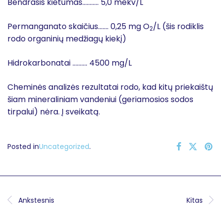
Bendrasis kietumas……….. 5,0 mekv/L
Permanganato skaičius……. 0,25 mg O
/L (šis rodiklis
2
rodo organinių medžiagų kiekį)
Hidrokarbonatai ………. 4500 mg/L
Cheminės analizės rezultatai rodo, kad kitų priekaištų
šiam mineraliniam vandeniui (geriamosios sodos
tirpalui) nėra. Į sveikatą.
Posted in
Uncategorized
.
Ankstesnis
Kitas