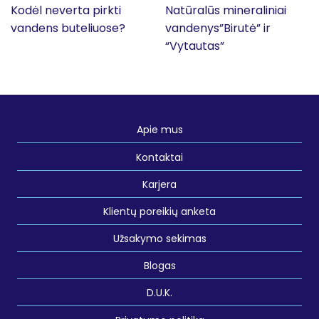
Kodėl neverta pirkti
Natūralūs mineraliniai
vandens buteliuose?
vandenys”Birutė” ir
“Vytautas”
Apie mus
Kontaktai
Karjera
Klientų poreikių anketa
Užsakymo sekimas
Blogas
D.U.K.