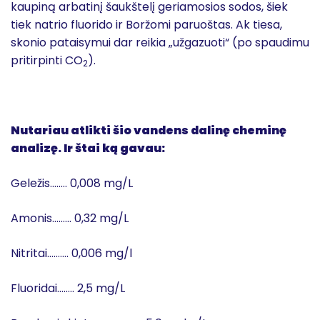
kaupiną arbatinį šaukštelį geriamosios sodos, šiek
tiek natrio fluorido ir Boržomi paruoštas. Ak tiesa,
skonio pataisymui dar reikia „užgazuoti“ (po spaudimu
pritirpinti CO
).
2
Nutariau atlikti šio vandens dalinę cheminę
analizę. Ir štai ką gavau:
Geležis…….. 0,008 mg/L
Amonis……… 0,32 mg/L
Nitritai………. 0,006 mg/l
Fluoridai…….. 2,5 mg/L