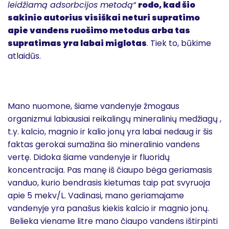
leidžiamą adsorbcijos metodą“
rodo, kad šio
sakinio autorius visiškai neturi supratimo
apie vandens ruošimo metodus arba tas
supratimas yra labai miglotas
. Tiek to, būkime
atlaidūs.
Mano nuomone, šiame vandenyje žmogaus
organizmui labiausiai reikalingų mineralinių medžiagų ,
t.y. kalcio, magnio ir kalio jonų yra labai nedaug ir šis
faktas gerokai sumažina šio mineralinio vandens
vertę. Didoka šiame vandenyje ir fluoridų
koncentracija. Pas manę iš čiaupo bėga geriamasis
vanduo, kurio bendrasis kietumas taip pat svyruoja
apie 5 mekv/L. Vadinasi, mano geriamajame
vandenyje yra panašus kiekis kalcio ir magnio jonų.
Belieka viename litre mano čiaupo vandens ištirpinti