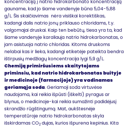
koncentraciją į natrio hidrokarbonato koncentraciją
gauname, kad jo šiame vandenyje būna 5,04-5,88
g/L. Šis skaičiavimas nėra visiškai korektiškas,
kadangi dalis natrio jonų priklauso chloridams, t.y.
valgomajai druskai. Kaip ten bebūtų, tiesa yra ta, kad
šiame vandenyje karaliauja natrio hidrokarbonatas, o
jam asistuoja natrio chloridas. Kitoms druskoms
nelabai kas ir lieka, kadangi etiketėje pateikta bendra
ištirpusių medžiagų koncentracija lygi 5,9 g/L.
Chemiją primiršusiems skaitytojams
priminsiu, kad natrio hidrokarbonatas buityje
ir medicinoje (farmacijoje) yra vadinamas
geriamąja soda
. Geriamoji soda virtuvėse
naudojama, kai reikia išpūsti (iškelti) pyragus ar
blynus, o medicinoje-kai reikia sumažinti padidėjusį
skrandžio rūgštingumą. Mat, aukštesnėje
temperatūroje natrio hidrokarbonatas skyla
išskirdamas CO
dujas, kurios išpurena kepinius. Kita
2