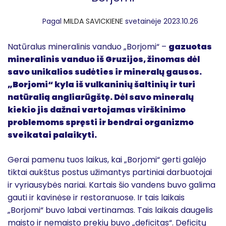
Pagal
MILDA SAVICKIENE
svetainėje 2023.10.26
Natūralus mineralinis vanduo „Borjomi“ –
gazuotas
mineralinis vanduo iš Gruzijos, žinomas dėl
savo unikalios sudėties ir mineralų gausos.
„Borjomi“ kyla iš vulkaninių šaltinių ir turi
natūralią angliarūgštę. Dėl savo mineralų
kiekio jis dažnai vartojamas virškinimo
problemoms spręsti ir bendrai organizmo
sveikatai palaikyti.
Gerai pamenu tuos laikus, kai „Borjomi“ gerti galėjo
tiktai aukštus postus užimantys partiniai darbuotojai
ir vyriausybės nariai. Kartais šio vandens buvo galima
gauti ir kavinėse ir restoranuose. Ir tais laikais
„Borjomi“ buvo labai vertinamas. Tais laikais daugelis
maisto ir nemaisto prekių buvo „deficitas“. Deficitų