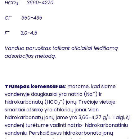
–
HCO
3660-4270
3
–
Cl
350-435
–
F
3,0-4,5
Vanduo paruoštas taikant oficialiai leidžiamą
adsorbcijos metodą.
Trumpas komentaras
: matome, kad šiame
+
vandenyje daugiausiai yra natrio (Na
) ir
–
hidrokarbonatų (HCO
) jonų. Trečioje vietoje
3
smarkiai atsilikę yra chloridų jonai. Vien
hidrokarbonatų jonų jame yra 3,66-4,27 g/L. Taigi, šį
vandenį turėtume vadinti natrio-hidrokarbonatiniu
vandeniu. Perskaičiavus hidrokarbonato jonų