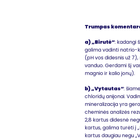
Trumpas komentar
a) „Birutė“
: kadangi š
galima vadinti natrio-ka
(pH vos didesnis už 7)
vanduo. Gerdami šį van
magnio ir kalio jonų).
b) „Vytautas“
: šiame
chloridų anijonai. Vadin
mineralizacija yra gero
cheminės analizės rezu
2,8 kartus didesnė negu
kartus, galima turėti į 
kartus daugiau negu „V