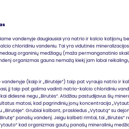
as
iame vandenyje daugiausiai yra natrio ir kalcio katijonų bei 
lcio chloridiniu vandeniu. Tai yra vidutinės mineralizacijos,
, nedaug organinių medžiagų (maža permanganatinio skaiči
denį organizmas gauna nemažą kiekį jam labai reikalingų
 vandenyje (kaip ir „Birutėje“) taip pat vyrauja natrio ir kal
asi, jį taip pat galima vadinti natrio-kalcio chloridiniu van
kai didesnė negu „Birutės“. Atidžiau pastudijavus šių mine
ltatus matosi, kad pagrindinių jonų koncentracija „Vytau
 „Birutėje“. Grubiai kalbant, praskiedus „Vytautą“ su dejo
„Birutę“ panašų vandenį. Jeigu kalbėti rimtai, tai „Birutės“ re
ytauto“ kad organizmas gautų panašų mineralinių medžiagų 