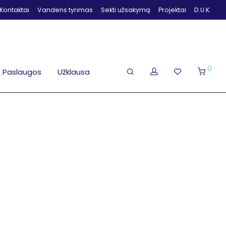
Kontaktai
Vandens tyrimas
Sekti užsakymą
Projektai
D.U.K.
0
Paslaugos
Užklausa