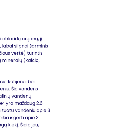
chloridų anijonų, jį
 labai silpnai šarminis
aus vertė) turintis
 mineralų (kalcio,
cio katijonai bei
deniu. Šio vandens
ralinių vandenų
te“ yra maždaug 2,6-
nizuotu vandeniu apie 3
ikia išgerti apie 3
kiekį. Šiaip jau,