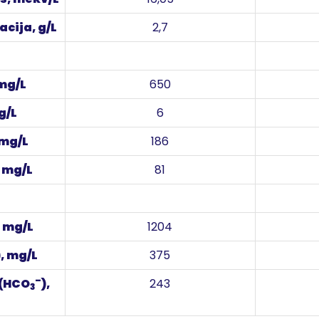
acija, g/L
2,7
 mg/L
650
g/L
6
 mg/L
186
, mg/L
81
, mg/L
1204
), mg/L
375
–
 (HCO
),
243
3