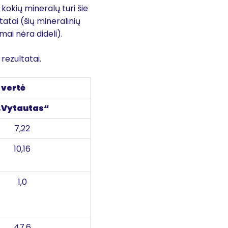
 kokių mineralų turi šie
atai (šių mineralinių
mai nėra dideli).
rezultatai.
 vertė
„Vytautas“
7,22
10,16
1,0
47,6