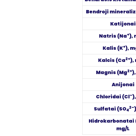
Bendroji mineraliz
Katijonai
+
Natris (Na
),
+
Kalis (K
), m
2+
Kalcis (Ca
),
2+
Magnis (Mg
)
Anijonai
–
Chloridai (Cl
)
2–
Sulfatai (SO
4
Hidrokarbonatai
mg/L