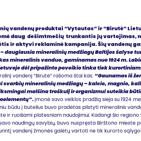
nių vandenų produktai “Vytautas” ir “Birutė” Lietu
 lėmė daug dešimtmečių trunkantis jų vartojimas, 
tis ir aktyvi reklaminė kampanija. Šių vandenų ga
 daugiausia mineralinių medžiagų Baltijos šalyse turi
škas mineralinis vanduo, gaminamas nuo 1924 m. Labi
ietuvoje dėl pripažinto poveikio tinka tiek kurortinia
alinį vandenį “Birutė” rašoma štai kas:
“Gaunamas iš žem
 svarbių mineralinių medžiagų – kalcio, magnio, kalio
iksmingai malšina troškulį ir organizmui suteikia būt
roelementų”.
Įmonė savo veiklos pradžią sieja su 1924 me
niu būdu į butelius buvo pradėtas pilstyti mineralinis van
šte ir ruošiami platesniam naudojimui. Kadangi šio regiono
ų savo naudingų savybių, buvo nuspręsta Birštono mieste p
urintį vandenį žmonės galėtų vartoti ne tik kurorto sąlygom