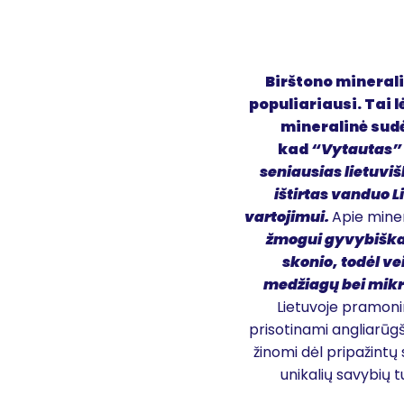
Birštono minerali
populiariausi. Tai
mineralinė sudė
kad
“Vytautas” –
seniausias lietuvi
ištirtas vanduo L
vartojimui.
Apie miner
žmogui gyvybiškai
skonio, todėl ve
medžiagų bei mik
Lietuvoje pramoni
prisotinami angliarūg
žinomi dėl pripažint
unikalių savybių t