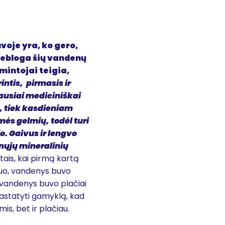
voje yra, ko gero,
nebloga šių vandenų
mintojai teigia,
ntis, pirmasis ir
ausiai mediciniškai
m, tiek kasdieniam
ės gelmių, todėl turi
. Gaivus ir lengvo
inųjų mineralinių
tais, kai pirmą kartą
duo, vandenys buvo
 vandenys buvo plačiai
astatyti gamyklą, kad
is, bet ir plačiau.