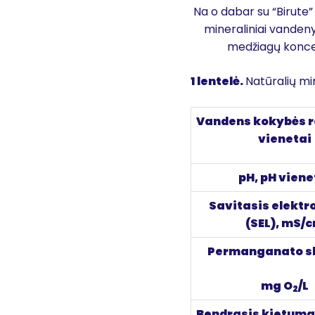
Na o dabar su “Birute” 
mineraliniai vandeny
medžiagų koncent
1 lentelė
.
Natūralių mi
Vandens kokybės ro
vienetai
pH, pH viene
Savitasis elektro
(SEL), mS/
Permanganato sk
mg O
/L
2
Bendrasis kietuma