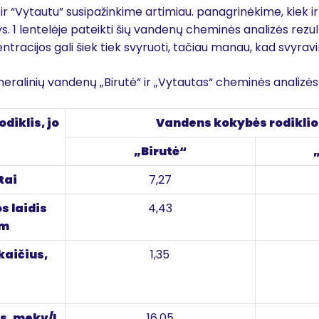
ir “Vytautu” susipažinkime artimiau. panagrinėkime, kiek ir
s. 1 lentelėje pateikti šių vandenų cheminės analizės rezult
racijos gali šiek tiek svyruoti, tačiau manau, kad svyravi
neralinių vandenų „Birutė“ ir „Vytautas“ cheminės analizės 
diklis, jo
Vandens kokybės rodiklio
„Birutė“
tai
7,27
s laidis
4,43
cm
aičius,
1,35
s, mekv/L
16,05