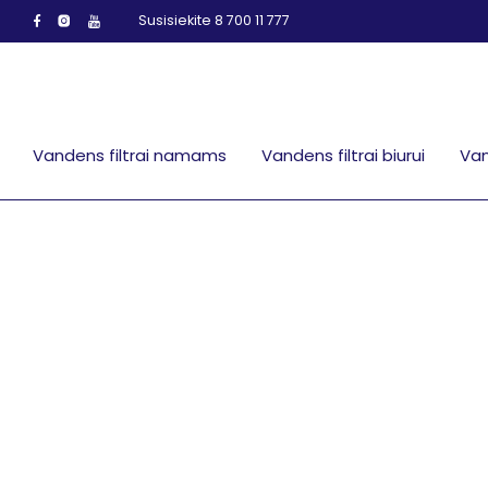
Susisiekite 8 700 11 777
Vandens filtrai namams
Vandens filtrai biurui
Van