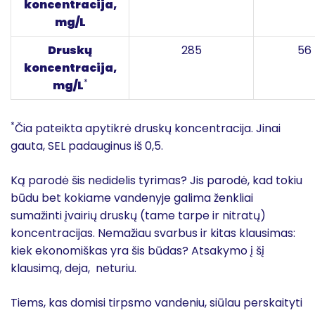
koncentracija,
mg/L
Druskų
285
56
koncentracija,
*
mg/L
*
Čia pateikta apytikrė druskų koncentracija. Jinai
gauta, SEL padauginus iš 0,5.
Ką parodė šis nedidelis tyrimas? Jis parodė, kad tokiu
būdu bet kokiame vandenyje galima ženkliai
sumažinti įvairių druskų (tame tarpe ir nitratų)
koncentracijas. Nemažiau svarbus ir kitas klausimas:
kiek ekonomiškas yra šis būdas? Atsakymo į šį
klausimą, deja, neturiu.
Tiems, kas domisi tirpsmo vandeniu, siūlau perskaityti