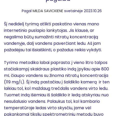
Pagal
MILDA SAVICKIENE
svetainėje 2023.10.26
Šį nedidelį tyrimą atlikti paskatino vienas mano
internetinio puslapio lankytojas. Jis klausė, ar
negalima būtų sumažinti nitratų koncentraciją
vandenyje, dalį vandens paverčiant ledu. Aš jam
pažadėjau tai išsiaiškinti, o pažadus reikia vykdyti.
Tyrimo metodika labai paprasta: į vieno litro talpos
stačiakampį skaidraus plastiko indą įpyliau apie 800
mL čiaupo vandens su žinoma nitratų koncentracija
(119 mg/L). Šį indą pastačiau į šaldiklio kamerą ir ten
laikiau tol, kol maždaug trečdalis vandens virto ledu.
Tuomet indą išėmiau iš šaldiklio ir ledą atskyriau nuo
nesušalusio vandens. Palaukus tol, kol kambario
temperatūroje ledas virto skysčiu, jame vėl
pakankamai tiksliu spektrometriniu metodu buvo