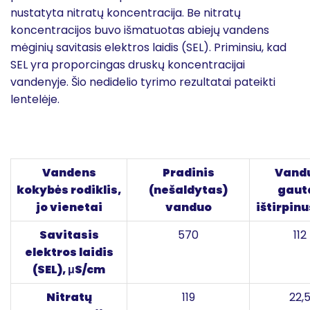
nustatyta nitratų koncentracija. Be nitratų
koncentracijos buvo išmatuotas abiejų vandens
mėginių savitasis elektros laidis (SEL). Priminsiu, kad
SEL yra proporcingas druskų koncentracijai
vandenyje. Šio nedidelio tyrimo rezultatai pateikti
lentelėje.
Vandens
Pradinis
Vand
kokybės rodiklis,
(nešaldytas)
gaut
jo vienetai
vanduo
ištirpinu
Savitasis
570
112
elektros laidis
(SEL), μS/cm
Nitratų
119
22,