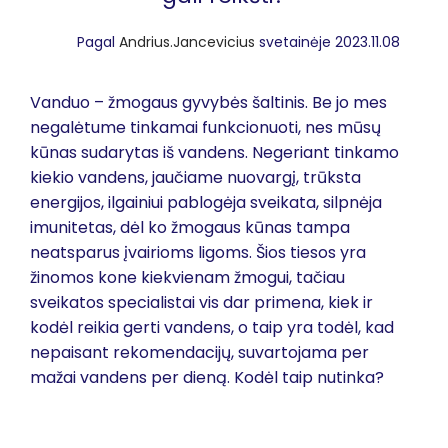
Pagal
Andrius.Jancevicius
svetainėje 2023.11.08
Vanduo – žmogaus gyvybės šaltinis. Be jo mes
negalėtume tinkamai funkcionuoti, nes mūsų
kūnas sudarytas iš vandens. Negeriant tinkamo
kiekio vandens, jaučiame nuovargį, trūksta
energijos, ilgainiui pablogėja sveikata, silpnėja
imunitetas, dėl ko žmogaus kūnas tampa
neatsparus įvairioms ligoms. Šios tiesos yra
žinomos kone kiekvienam žmogui, tačiau
sveikatos specialistai vis dar primena, kiek ir
kodėl reikia gerti vandens, o taip yra todėl, kad
nepaisant rekomendacijų, suvartojama per
mažai vandens per dieną. Kodėl taip nutinka?