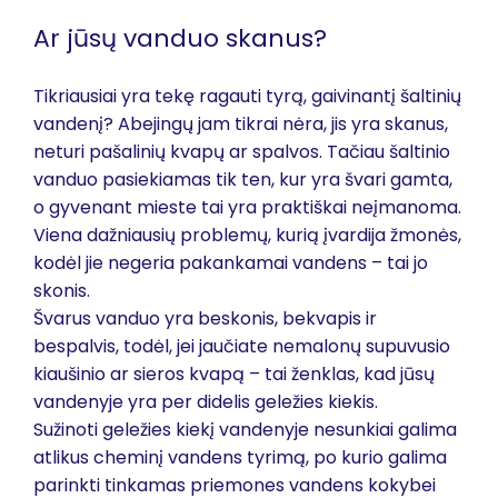
Ar jūsų vanduo skanus?
Tikriausiai yra tekę ragauti tyrą, gaivinantį šaltinių
vandenį? Abejingų jam tikrai nėra, jis yra skanus,
neturi pašalinių kvapų ar spalvos. Tačiau šaltinio
vanduo pasiekiamas tik ten, kur yra švari gamta,
o gyvenant mieste tai yra praktiškai neįmanoma.
Viena dažniausių problemų, kurią įvardija žmonės,
kodėl jie negeria pakankamai vandens – tai jo
skonis.
Švarus vanduo yra beskonis, bekvapis ir
bespalvis, todėl, jei jaučiate nemalonų supuvusio
kiaušinio ar sieros kvapą – tai ženklas, kad jūsų
vandenyje yra per didelis geležies kiekis.
Sužinoti geležies kiekį vandenyje nesunkiai galima
atlikus cheminį vandens tyrimą, po kurio galima
parinkti tinkamas priemones vandens kokybei