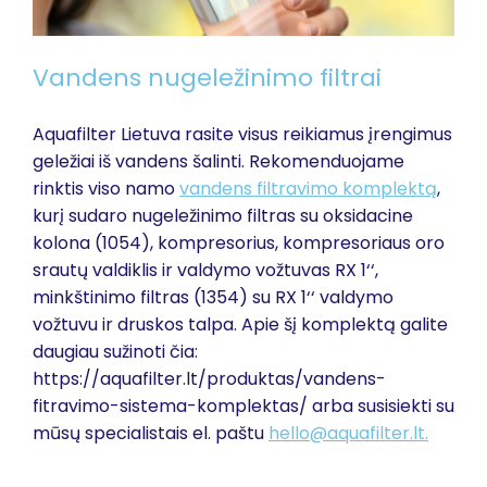
Vandens nugeležinimo filtrai
Aquafilter Lietuva rasite visus reikiamus įrengimus
geležiai iš vandens šalinti. Rekomenduojame
rinktis viso namo
vandens filtravimo komplektą
,
kurį sudaro nugeležinimo filtras su oksidacine
kolona (1054), kompresorius, kompresoriaus oro
srautų valdiklis ir valdymo vožtuvas RX 1‘‘,
minkštinimo filtras (1354) su RX 1‘‘ valdymo
vožtuvu ir druskos talpa. Apie šį komplektą galite
daugiau sužinoti čia:
https://aquafilter.lt/produktas/vandens-
fitravimo-sistema-komplektas/ arba susisiekti su
mūsų specialistais el. paštu
hello@aquafilter.lt.