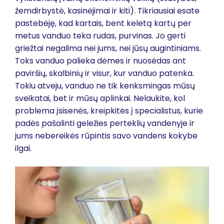
žemdirbystė, kasinėjimai ir kiti). Tikriausiai esate
pastebėję, kad kartais, bent keletą kartų per
metus vanduo teka rudas, purvinas. Jo gerti
griežtai negalima nei jums, nei jūsų augintiniams.
Toks vanduo palieka dėmes ir nuosėdas ant
paviršių, skalbinių ir visur, kur vanduo patenka.
Tokiu atveju, vanduo ne tik kenksmingas mūsų
sveikatai, bet ir mūsų aplinkai. Nelaukite, kol
problema įsisenės, kreipkitės į specialistus, kurie
padės pašalinti geležies perteklių vandenyje ir
jums nebereikės rūpintis savo vandens kokybe
ilgai.