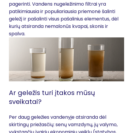
pagerinti. Vandens nugeležinimo filtrai yra
patikimiausia ir populiariausia priemonė šalinti
geležį ir pašalinti visus pašalinius elementus, dėl
kurių atsiranda nemalonūs kvapai, skonis ir
spalva.
Ar geležis turi įtakos mūsų
sveikatai?
Per daug geležies vandenyje atsiranda dėl
skirtingų priežasčių: senų vamzdynų, jų valymo,
vykstančių įvairių ekonominių veiklų (statybos,