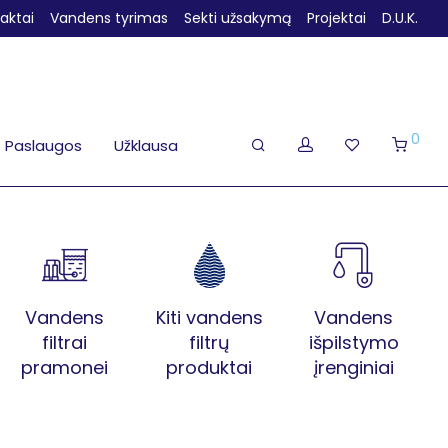
aktai
Vandens tyrimas
Sekti užsakymą
Projektai
D.U.K.
0
Paslaugos
Užklausa
Vandens
Kiti vandens
Vandens
filtrai
filtrų
išpilstymo
pramonei
produktai
įrenginiai