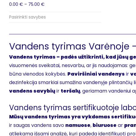
0.00
€
–
75.00
€
Pasirinkti savybes
Vandens tyrimas Varėnoje –
Vandens tyrimas – padės užtikrinti, kad jūsų 
visuomenės sveikatai, nesvarbu, ar jis naudojamas: g
būna vienodos kokybės.
Paviršiniai vandenys
ir
va
dezinfekcija smarkiai sumažina vandenyje plintančių l
vandens savybių
ir
teršalų
, geriamam vandeniui ap
Vandens tyrimas sertifikuotoje labo
Mūsų vandens tyrimas yra vykdomas sertifikuo
ir saugas vandens savo
namuose
,
biuruose
ar
pra
atliekama išsami analizė, kuri padeda identifikuoti p