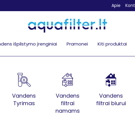
Apie
Kont
dens išpilstymo įrenginiai
Pramonei
Kiti produktai
Vandens
Vandens
Vandens
Tyrimas
filtrai
filtrai biurui
namams