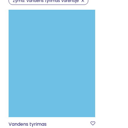
Žyma:
Vandens tyrimas Varėnoje
Vandens tyrimas