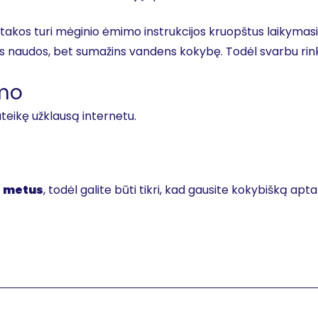
įtakos turi mėginio ėmimo instrukcijos kruopštus laikymas
uos naudos, bet sumažins vandens kokybę. Todėl svarbu rink
imo
ateikę užklausą internetu.
s metus
, todėl galite būti tikri, kad gausite kokybišką ap