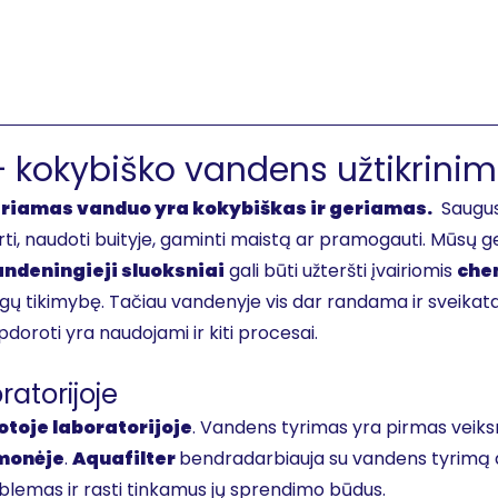
 kokybiško vandens užtikrinim
geriamas vanduo yra kokybiškas ir geriamas.
Saugus 
erti, naudoti buityje, gaminti maistą ar pramogauti. Mūsų
ndeningieji sluoksniai
gali būti užteršti įvairiomis
che
igų tikimybę. Tačiau vandenyje vis dar randama ir sveikat
doroti yra naudojami ir kiti procesai.
ratorijoje
toje laboratorijoje
. Vandens tyrimas yra pirmas veiksma
monėje
.
Aquafilter
bendradarbiauja su vandens tyrimą at
roblemas ir rasti tinkamus jų sprendimo būdus.