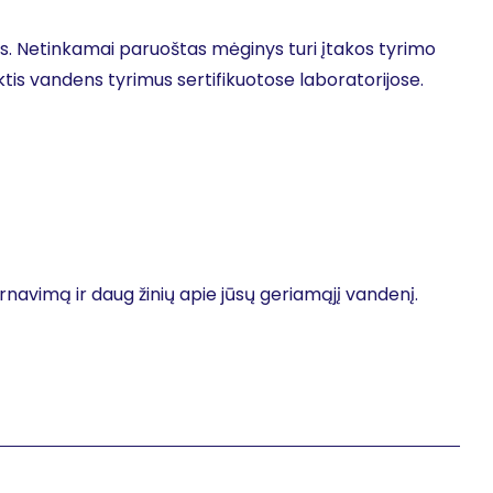
is. Netinkamai paruoštas mėginys turi įtakos tyrimo
tis vandens tyrimus sertifikuotose laboratorijose.
tarnavimą ir daug žinių apie jūsų geriamąjį vandenį.