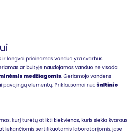
ui
ir lengvai prieinamas vanduo yra svarbus
 geriamas ar buityje naudojamas vanduo ne visada
minėmis medžiagomis
. Geriamojo vandens
ai pavojingų elementų. Priklausomai nuo
šaltinio
s, kurį turėtų atlikti kiekvienas, kuris siekia švaraus
liekančiomis sertifikuotomis laboratorijomis, jose