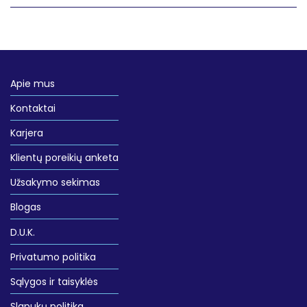
Apie mus
Kontaktai
Karjera
Klientų poreikių anketa
Užsakymo sekimas
Blogas
D.U.K.
Privatumo politika
Sąlygos ir taisyklės
Slapukų politika