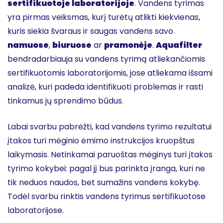
sertifikuotoje laboratorijoje
. Vandens tyrimas
yra pirmas veiksmas, kurį turėtų atlikti kiekvienas,
kuris siekia švaraus ir saugas vandens savo
namuose
,
biuruose
ar
pramonėje
.
Aquafilter
bendradarbiauja su vandens tyrimą atliekančiomis
sertifikuotomis laboratorijomis, jose atliekama išsami
analizė, kuri padeda identifikuoti problemas ir rasti
tinkamus jų sprendimo būdus.
Labai svarbu pabrėžti, kad vandens tyrimo rezultatui
įtakos turi mėginio ėmimo instrukcijos kruopštus
laikymasis. Netinkamai paruoštas mėginys turi įtakos
tyrimo kokybei: pagal jį bus parinkta įranga, kuri ne
tik neduos naudos, bet sumažins vandens kokybę.
Todėl svarbu rinktis vandens tyrimus sertifikuotose
laboratorijose.