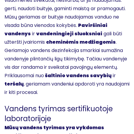
visuomenės sveikatai, nesvarbu, ar jis naudojamas:
gerti, naudoti buityje, gaminti maistą ar pramogauti.
Mūsų geriamas ar buityje naudojamas vanduo ne
visada būna vienodos kokybės.
Paviršiniai
vandenys
ir
vandeningieji sluoksniai
gali būti
užteršti įvairiomis
cheminėmis medžiagomis
.
Geriamojo vandens dezinfekcija smarkiai sumažina
vandenyje plintančių ligų tikimybę. Tačiau vandenyje
vis dar randama ir sveikatai pavojingų elementų.
Priklausomai nuo
šaltinio vandens savybių
ir
teršalų
, geriamam vandeniui apdoroti yra naudojami
ir kiti procesai.
Vandens tyrimas sertifikuotoje
laboratorijoje
Mūsų vandens tyrimas yra vykdomas