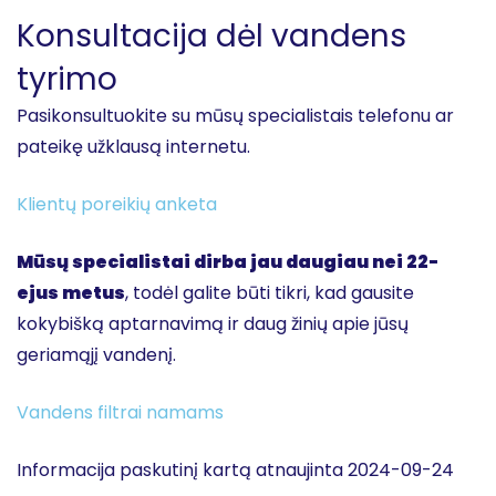
Konsultacija dėl vandens
tyrimo
Pasikonsultuokite su mūsų specialistais telefonu ar
pateikę užklausą internetu.
Klientų poreikių anketa
Mūsų specialistai dirba jau daugiau nei 22-
ejus metus
, todėl galite būti tikri, kad gausite
kokybišką aptarnavimą ir daug žinių apie jūsų
geriamąjį vandenį.
Vandens filtrai namams
Informacija paskutinį kartą atnaujinta 2024-09-24