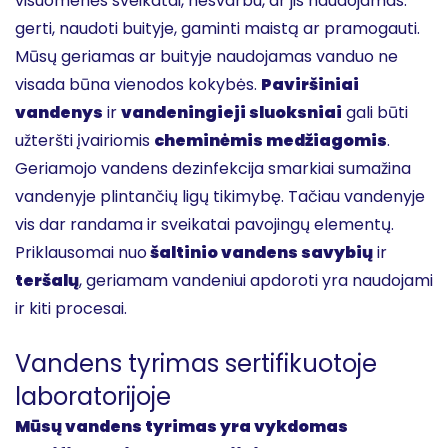
visuomenės sveikatai, nesvarbu, ar jis naudojamas:
gerti, naudoti buityje, gaminti maistą ar pramogauti.
Mūsų geriamas ar buityje naudojamas vanduo ne
visada būna vienodos kokybės.
Paviršiniai
vandenys
ir
vandeningieji sluoksniai
gali būti
užteršti įvairiomis
cheminėmis medžiagomis
.
Geriamojo vandens dezinfekcija smarkiai sumažina
vandenyje plintančių ligų tikimybę. Tačiau vandenyje
vis dar randama ir sveikatai pavojingų elementų.
Priklausomai nuo
šaltinio vandens savybių
ir
teršalų
, geriamam vandeniui apdoroti yra naudojami
ir kiti procesai.
Vandens tyrimas sertifikuotoje
laboratorijoje
Mūsų vandens tyrimas yra vykdomas