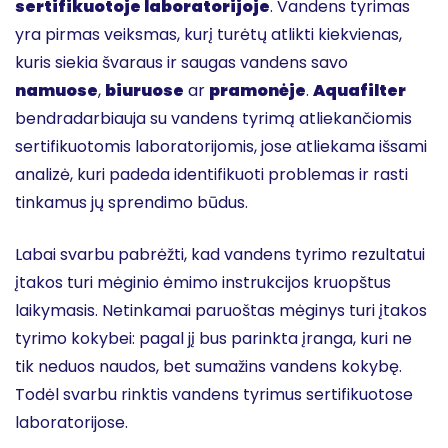
sertifikuotoje laboratorijoje
. Vandens tyrimas
yra pirmas veiksmas, kurį turėtų atlikti kiekvienas,
kuris siekia švaraus ir saugas vandens savo
namuose
,
biuruose
ar
pramonėje
.
Aquafilter
bendradarbiauja su vandens tyrimą atliekančiomis
sertifikuotomis laboratorijomis, jose atliekama išsami
analizė, kuri padeda identifikuoti problemas ir rasti
tinkamus jų sprendimo būdus.
Labai svarbu pabrėžti, kad vandens tyrimo rezultatui
įtakos turi mėginio ėmimo instrukcijos kruopštus
laikymasis. Netinkamai paruoštas mėginys turi įtakos
tyrimo kokybei: pagal jį bus parinkta įranga, kuri ne
tik neduos naudos, bet sumažins vandens kokybę.
Todėl svarbu rinktis vandens tyrimus sertifikuotose
laboratorijose.