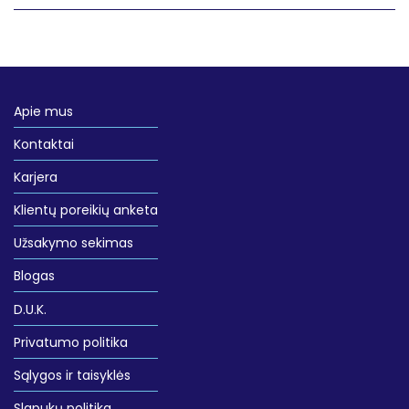
Apie mus
Kontaktai
Karjera
Klientų poreikių anketa
Užsakymo sekimas
Blogas
D.U.K.
Privatumo politika
Sąlygos ir taisyklės
Slapukų politika