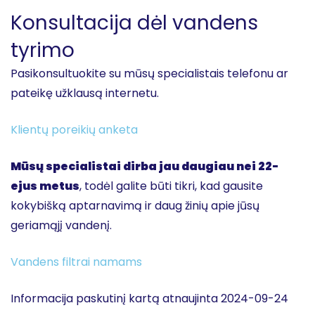
Konsultacija dėl vandens
tyrimo
Pasikonsultuokite su mūsų specialistais telefonu ar
pateikę užklausą internetu.
Klientų poreikių anketa
Mūsų specialistai dirba jau daugiau nei 22-
ejus metus
, todėl galite būti tikri, kad gausite
kokybišką aptarnavimą ir daug žinių apie jūsų
geriamąjį vandenį.
Vandens filtrai namams
Informacija paskutinį kartą atnaujinta 2024-09-24