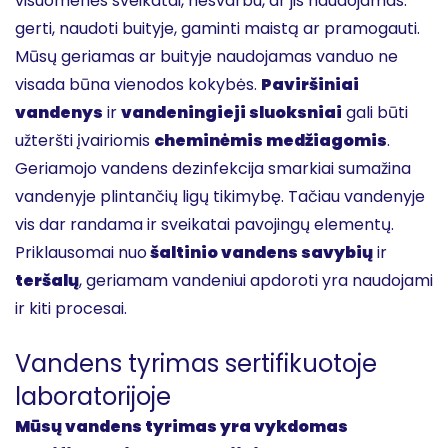
visuomenės sveikatai, nesvarbu, ar jis naudojamas:
gerti, naudoti buityje, gaminti maistą ar pramogauti.
Mūsų geriamas ar buityje naudojamas vanduo ne
visada būna vienodos kokybės.
Paviršiniai
vandenys
ir
vandeningieji sluoksniai
gali būti
užteršti įvairiomis
cheminėmis medžiagomis
.
Geriamojo vandens dezinfekcija smarkiai sumažina
vandenyje plintančių ligų tikimybę. Tačiau vandenyje
vis dar randama ir sveikatai pavojingų elementų.
Priklausomai nuo
šaltinio vandens savybių
ir
teršalų
, geriamam vandeniui apdoroti yra naudojami
ir kiti procesai.
Vandens tyrimas sertifikuotoje
laboratorijoje
Mūsų vandens tyrimas yra vykdomas