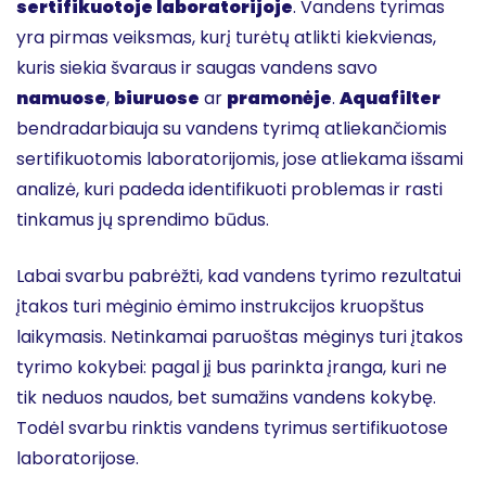
sertifikuotoje laboratorijoje
. Vandens tyrimas
yra pirmas veiksmas, kurį turėtų atlikti kiekvienas,
kuris siekia švaraus ir saugas vandens savo
namuose
,
biuruose
ar
pramonėje
.
Aquafilter
bendradarbiauja su vandens tyrimą atliekančiomis
sertifikuotomis laboratorijomis, jose atliekama išsami
analizė, kuri padeda identifikuoti problemas ir rasti
tinkamus jų sprendimo būdus.
Labai svarbu pabrėžti, kad vandens tyrimo rezultatui
įtakos turi mėginio ėmimo instrukcijos kruopštus
laikymasis. Netinkamai paruoštas mėginys turi įtakos
tyrimo kokybei: pagal jį bus parinkta įranga, kuri ne
tik neduos naudos, bet sumažins vandens kokybę.
Todėl svarbu rinktis vandens tyrimus sertifikuotose
laboratorijose.