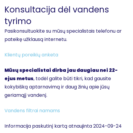
Konsultacija dėl vandens
tyrimo
Pasikonsultuokite su mūsų specialistais telefonu ar
pateikę užklausą internetu.
Klientų poreikių anketa
Mūsų specialistai dirba jau daugiau nei 22-
ejus metus
, todėl galite būti tikri, kad gausite
kokybišką aptarnavimą ir daug žinių apie jūsų
geriamąjį vandenį.
Vandens filtrai namams
Informacija paskutinį kartą atnaujinta 2024-09-24