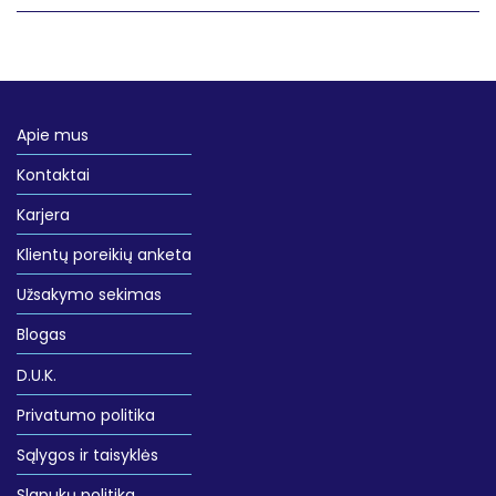
Apie mus
Kontaktai
Karjera
Klientų poreikių anketa
Užsakymo sekimas
Blogas
D.U.K.
Privatumo politika
Sąlygos ir taisyklės
Slapukų politika