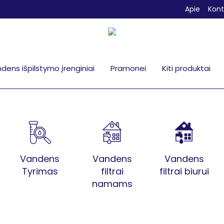
Apie
Kont
dens išpilstymo įrenginiai
Pramonei
Kiti produktai
Vandens
Vandens
Vandens
Tyrimas
filtrai
filtrai biurui
namams