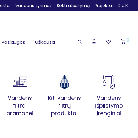
aktai
Vandens tyrimas
Sekti užsakymą
Projektai
D.U.K.
0
Paslaugos
Užklausa
Vandens
Kiti vandens
Vandens
filtrai
filtrų
išpilstymo
pramonei
produktai
įrenginiai