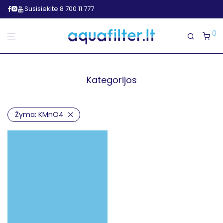
Susisiekite 8 700 11 777
0
Kategorijos
Žyma:
KMnO4