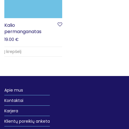
Kalio
permanganatas
19.00
€
Į krepšelį
Apie mus
Kontaktai
Karjera
Klientų poreikių anketa