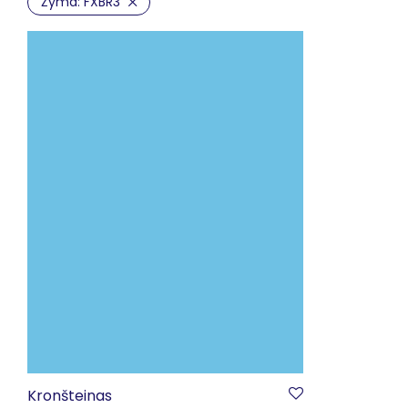
Žyma:
FXBR3
Kronšteinas