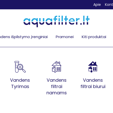
Apie
Kont
dens išpilstymo įrenginiai
Pramonei
Kiti produktai
Vandens
Vandens
Vandens
Tyrimas
filtrai
filtrai biurui
namams