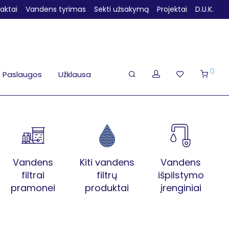
aktai
Vandens tyrimas
Sekti užsakymą
Projektai
D.U.K.
0
Paslaugos
Užklausa
Vandens
Kiti vandens
Vandens
filtrai
filtrų
išpilstymo
pramonei
produktai
įrenginiai