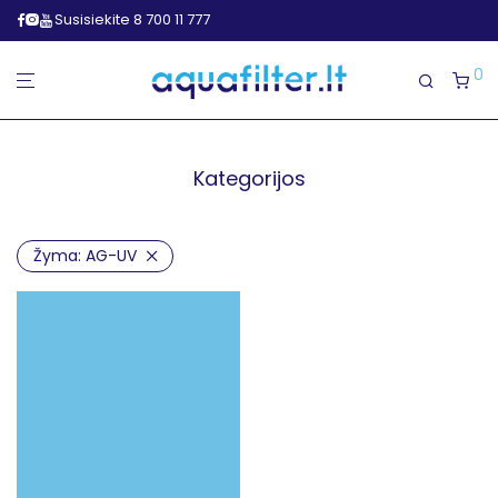
Susisiekite 8 700 11 777
0
Kategorijos
Žyma:
AG-UV