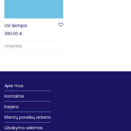
UV lempa
390.00
€
Į krepšelį
Apie mus
Kontaktai
Karjera
Klientų poreikių anketa
Užsakymo sekimas