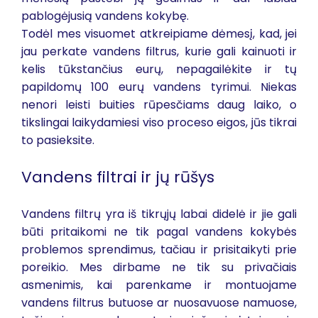
pablogėjusią vandens kokybę.
Todėl mes visuomet atkreipiame dėmesį, kad, jei
jau perkate vandens filtrus, kurie gali kainuoti ir
kelis tūkstančius eurų, nepagailėkite ir tų
papildomų 100 eurų vandens tyrimui. Niekas
nenori leisti buities rūpesčiams daug laiko, o
tikslingai laikydamiesi viso proceso eigos, jūs tikrai
to pasieksite.
Vandens filtrai ir jų rūšys
Vandens filtrų yra iš tikrųjų labai didelė ir jie gali
būti pritaikomi ne tik pagal vandens kokybės
problemos sprendimus, tačiau ir prisitaikyti prie
poreikio. Mes dirbame ne tik su privačiais
asmenimis, kai parenkame ir montuojame
vandens filtrus butuose ar nuosavuose namuose,