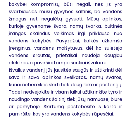
kokybei kompromisų būti negali, nes jis yra
svarbiausias mūsų gyvybės šaltinis, be vandens
žmogus net negalėtų gyvuoti. Mūsų aplinkos,
kurioje gyvename švara, namų tvarka, buitinės
įrangos skalndus veikimas irgi priklauso nuo
vandens kokybės. Pavyzdžiui, kalkės užkemša
įrenginius, vandens maišytuvus, dėl ko sulėtėja
vandens srautas, prietaisai naudoja daugiau
elektros, o paviršiai tampa sunkiai išvalomi.
Išvalius vandenį jūs jausitės saugūs ir užtikrinti dėl
savo ir savo aplinkos sveikatos, namų švaros,
kuriai nebereikės skirti tiek daug laiko ir pastangų.
Todėl nedvejokite ir visam laikui užtikrinkite tyro ir
naudingo vandens šaltinį tiek jūsų namuose, biure
ar gamyboje. Skirtumą pastebėsite iš karto ir
pamiršite, kas yra vandens kokybės rūpesčiai.