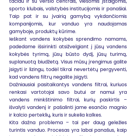
tačiau ir su verslo centrais, viešomis įstaigomis,
sporto klubais, valstybės institucijomis ir panašiai.
Taip pat ir su įvairią gamybą vykdančiomis
kompanijomis, kur vanduo yra naudojamas
gamyboje, produktų kūrime.
Ieškant vandens kokybės sprendimo namams,
padedame išsirinkti atsižvelgiant į jūsų vandens
kokybės tyrimą, jūsų būsto dydį, jūsų turimą,
suplanuotą biudžetą. Visus mūsų įrengimus galite
įsigyti ir lizingu, todėl tikrai nevertėtų pergyventi,
kad vandens filtrų negalite įsigyti.
Dažniausiai pasitaikantys vandens filtrai, kuriuos
renkasi vartotojai savo butui ar namui yra
vandens minkštinimo filtrai, kurių paskirtis –
išvalyti vandenį ir pašalinti jame esančio magnio
ir kalcio perteklių, kuris ir sukelia kalkes.
Kita dažna problema – tai per daug geležies
turintis vanduo. Procesas yra labai panašus, kaip