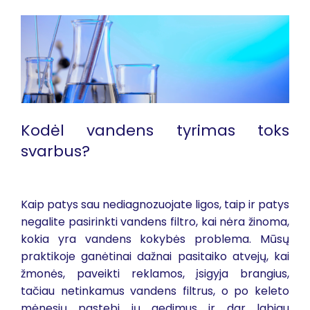
Kodėl vandens tyrimas toks
svarbus?
Kaip patys sau nediagnozuojate ligos, taip ir patys
negalite pasirinkti vandens filtro, kai nėra žinoma,
kokia yra vandens kokybės problema. Mūsų
praktikoje ganėtinai dažnai pasitaiko atvejų, kai
žmonės, paveikti reklamos, įsigyja brangius,
tačiau netinkamus vandens filtrus, o po keleto
mėnesių pastebi jų gedimus ir dar labiau