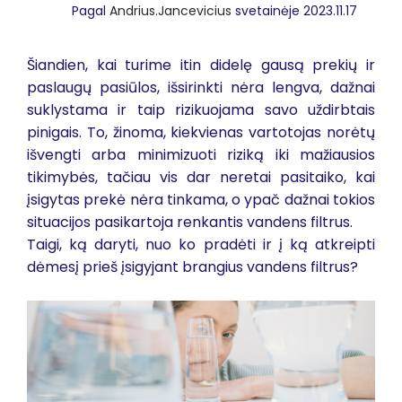
Pagal
Andrius.Jancevicius
svetainėje 2023.11.17
Šiandien, kai turime itin didelę gausą prekių ir
paslaugų pasiūlos, išsirinkti nėra lengva, dažnai
suklystama ir taip rizikuojama savo uždirbtais
pinigais. To, žinoma, kiekvienas vartotojas norėtų
išvengti arba minimizuoti riziką iki mažiausios
tikimybės, tačiau vis dar neretai pasitaiko, kai
įsigytas prekė nėra tinkama, o ypač dažnai tokios
situacijos pasikartoja renkantis vandens filtrus.
Taigi, ką daryti, nuo ko pradėti ir į ką atkreipti
dėmesį prieš įsigyjant brangius vandens filtrus?