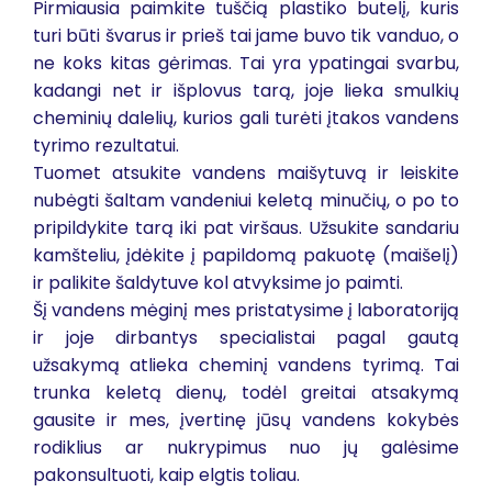
Pirmiausia paimkite tuščią plastiko butelį, kuris
turi būti švarus ir prieš tai jame buvo tik vanduo, o
ne koks kitas gėrimas. Tai yra ypatingai svarbu,
kadangi net ir išplovus tarą, joje lieka smulkių
cheminių dalelių, kurios gali turėti įtakos vandens
tyrimo rezultatui.
Tuomet atsukite vandens maišytuvą ir leiskite
nubėgti šaltam vandeniui keletą minučių, o po to
pripildykite tarą iki pat viršaus. Užsukite sandariu
kamšteliu, įdėkite į papildomą pakuotę (maišelį)
ir palikite šaldytuve kol atvyksime jo paimti.
Šį vandens mėginį mes pristatysime į laboratoriją
ir joje dirbantys specialistai pagal gautą
užsakymą atlieka cheminį vandens tyrimą. Tai
trunka keletą dienų, todėl greitai atsakymą
gausite ir mes, įvertinę jūsų vandens kokybės
rodiklius ar nukrypimus nuo jų galėsime
pakonsultuoti, kaip elgtis toliau.