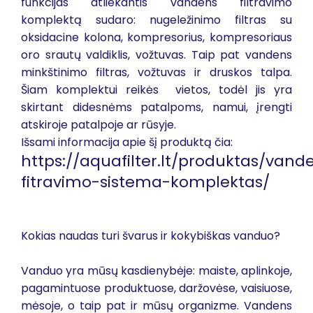
funkcijas atliekantis vandens filtravimo
komplektą sudaro: nugeležinimo filtras su
oksidacine kolona, kompresorius, kompresoriaus
oro srautų valdiklis, vožtuvas. Taip pat vandens
minkštinimo filtras, vožtuvas ir druskos talpa.
Šiam komplektui reikės vietos, todėl jis yra
skirtant didesnėms patalpoms, namui, įrengti
atskiroje patalpoje ar rūsyje.
Išsami informacija apie šį produktą čia:
https://aquafilter.lt/produktas/vand
fitravimo-sistema-komplektas/
Kokias naudas turi švarus ir kokybiškas vanduo?
Vanduo yra mūsų kasdienybėje: maiste, aplinkoje,
pagamintuose produktuose, daržovėse, vaisiuose,
mėsoje, o taip pat ir mūsų organizme. Vandens