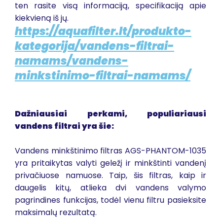
ten rasite visą informaciją, specifikaciją apie
kiekvieną iš jų.
https://aquafilter.lt/produkto-
kategorija/vandens-filtrai-
namams/vandens-
minkstinimo-filtrai-namams/
Dažniausiai perkami, populiariausi
vandens filtrai yra šie:
Vandens minkštinimo filtras AGS-PHANTOM-1035
yra pritaikytas valyti geležį ir minkštinti vandenį
privačiuose namuose. Taip, šis filtras, kaip ir
daugelis kitų, atlieka dvi vandens valymo
pagrindines funkcijas, todėl vienu filtru pasieksite
maksimalų rezultatą.