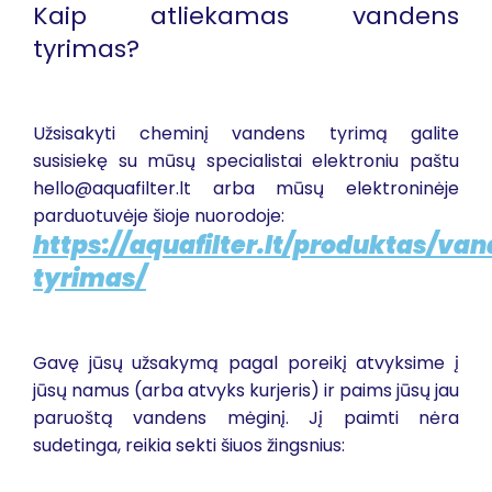
Kaip atliekamas vandens
tyrimas?
Užsisakyti cheminį vandens tyrimą galite
susisiekę su mūsų specialistai elektroniu paštu
hello@aquafilter.lt arba mūsų elektroninėje
parduotuvėje šioje nuorodoje:
https://aquafilter.lt/produktas/va
tyrimas/
Gavę jūsų užsakymą pagal poreikį atvyksime į
jūsų namus (arba atvyks kurjeris) ir paims jūsų jau
paruoštą vandens mėginį. Jį paimti nėra
sudetinga, reikia sekti šiuos žingsnius: