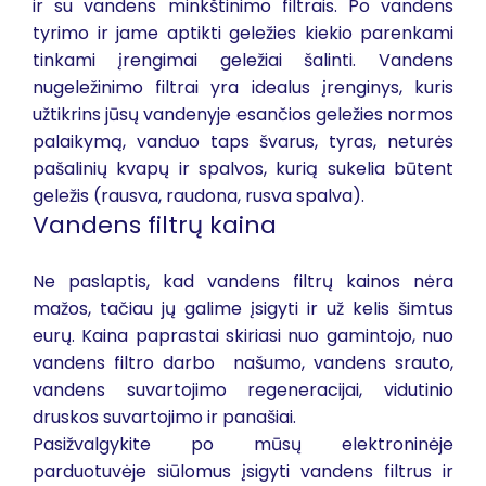
ir su vandens minkštinimo filtrais. Po vandens
tyrimo ir jame aptikti geležies kiekio parenkami
tinkami įrengimai geležiai šalinti. Vandens
nugeležinimo filtrai yra idealus įrenginys, kuris
užtikrins jūsų vandenyje esančios geležies normos
palaikymą, vanduo taps švarus, tyras, neturės
pašalinių kvapų ir spalvos, kurią sukelia būtent
geležis (rausva, raudona, rusva spalva).
Vandens filtrų kaina
Ne paslaptis, kad vandens filtrų kainos nėra
mažos, tačiau jų galime įsigyti ir už kelis šimtus
eurų. Kaina paprastai skiriasi nuo gamintojo, nuo
vandens filtro darbo našumo, vandens srauto,
vandens suvartojimo regeneracijai, vidutinio
druskos suvartojimo ir panašiai.
Pasižvalgykite po mūsų elektroninėje
parduotuvėje siūlomus įsigyti vandens filtrus ir