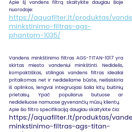
Apie šį vandens filtrą skaitykite daugiau šioje
nuorodoje:
https://aquafilter.lt/produktas/vand
minkstinimo-filtras-ags-
phantom-1035/
Vandens minkštinimo filtras AGS-TITAN-1017 yra
skirtas miesto vandeniui minkštinti. Nedidelis,
kompaktiškas, stilingas vandens filtras idealiai
pritaikomas net ir nedideliame būste, neišsiskiria
iš aplinkos, lengvai integruojasi šalia kitų buitinių
prietaisų. Ypač populiarus butuose ar
nedideliuose namuose gyvenančių mūsų klientų.
Apie šio filtro specifikaciją daugiau skaitykite čia:
https://aquafilter.lt/produktas/vand
minkstinimo-filtras-ags-titan-