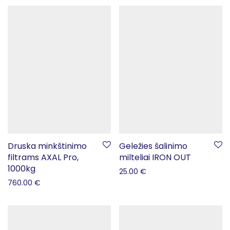
Druska minkštinimo
Geležies šalinimo
filtrams AXAL Pro,
milteliai IRON OUT
1000kg
25.00
€
760.00
€