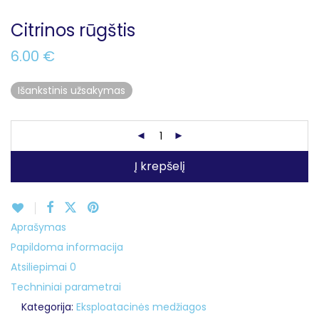
Citrinos rūgštis
6.00
€
Išankstinis užsakymas
Į krepšelį
Aprašymas
Papildoma informacija
Atsiliepimai
0
Techniniai parametrai
Kategorija:
Eksploatacinės medžiagos