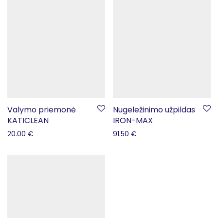
Valymo priemonė
Nugeležinimo užpildas
KATICLEAN
IRON-MAX
20.00
€
91.50
€