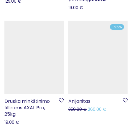
125.00
€
19.00
€
-
26
%
Druska minkštinimo
Anijonitas
filtrams AXAL Pro,
350.00
€
260.00
€
25kg
19.00
€