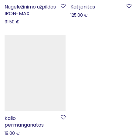
Nugeležinimo užpildas
Katijonitas
IRON-MAX
125.00
€
91.50
€
Kalio
permanganatas
19.00
€