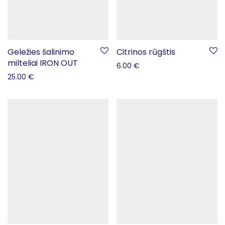
Geležies šalinimo
Citrinos rūgštis
milteliai IRON OUT
6.00
€
25.00
€