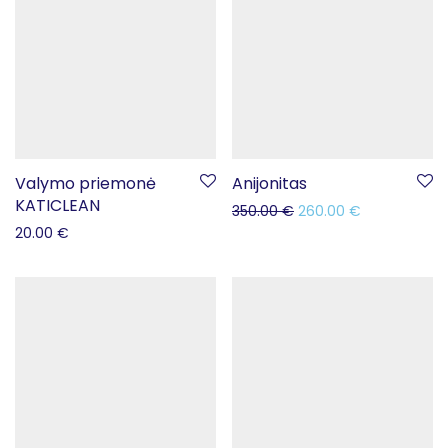
Valymo priemonė
Anijonitas
KATICLEAN
350.00
€
260.00
€
20.00
€