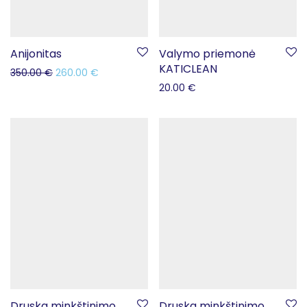
Anijonitas
Valymo priemonė
KATICLEAN
350.00
€
260.00
€
20.00
€
Druska minkštinimo
Druska minkštinimo