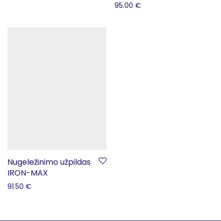
95.00
€
Nugeležinimo užpildas
IRON-MAX
91.50
€