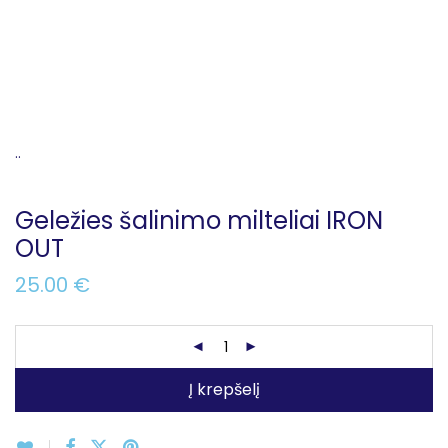
..
Geležies šalinimo milteliai IRON
OUT
25.00
€
Į krepšelį