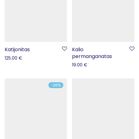
Katijonitas
Kalio
permanganatas
125.00
€
19.00
€
-
26
%