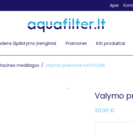
Apie
Kont
dens išpilstymo įrenginiai
Pramonei
Kiti produktai
atacinės medžiagos
/
Valymo priemonė KATICLEAN
..
Valymo p
20.00
€