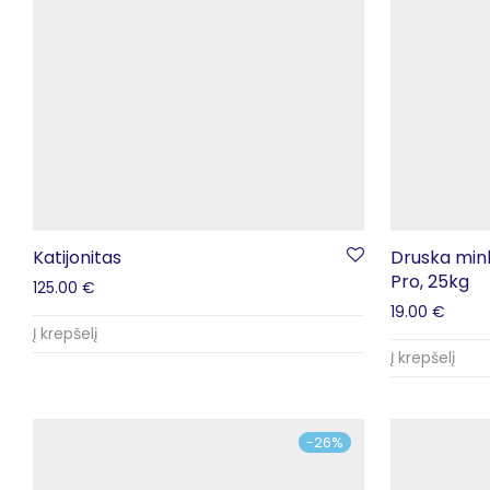
Katijonitas
Druska mink
Pro, 25kg
125.00
€
19.00
€
Į krepšelį
Į krepšelį
-
26
%