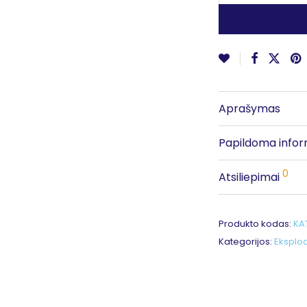
Aprašymas
Papildoma infor
0
Atsiliepimai
Produkto kodas:
KA
Kategorijos:
Eksplo