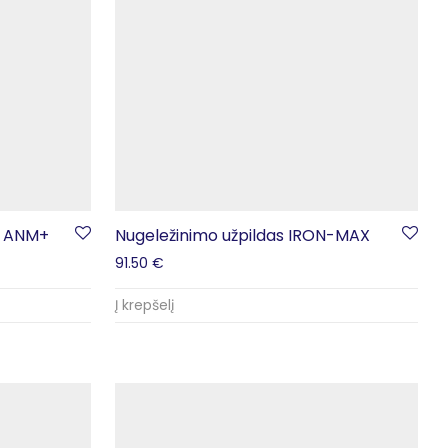
su ANM+
Nugeležinimo užpildas IRON-MAX
91.50
€
Į krepšelį