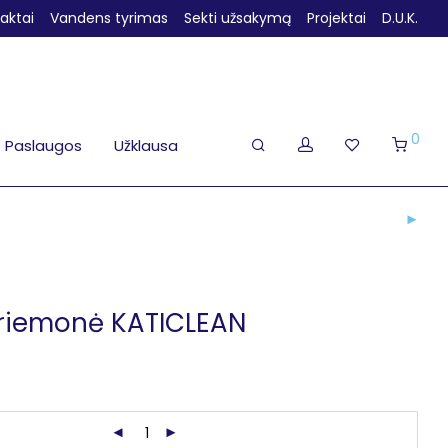
aktai
Vandens tyrimas
Sekti užsakymą
Projektai
D.U.K.
0
Paslaugos
Užklausa
riemonė KATICLEAN