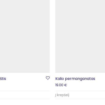
štis
Kalio permanganatas
19.00
€
Į krepšelį