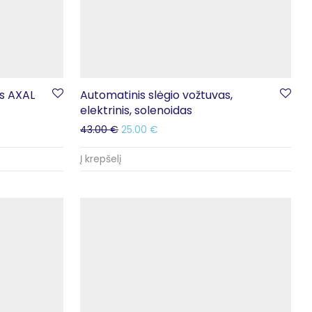
ms AXAL
Automatinis slėgio vožtuvas,
elektrinis, solenoidas
43.00
€
25.00
€
Į krepšelį