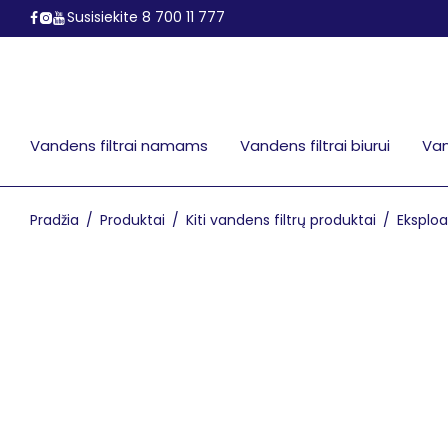
Susisiekite 8 700 11 777
Vandens filtrai namams
Vandens filtrai biurui
Van
Pradžia
/
Produktai
/
Kiti vandens filtrų produktai
/
Eksplo