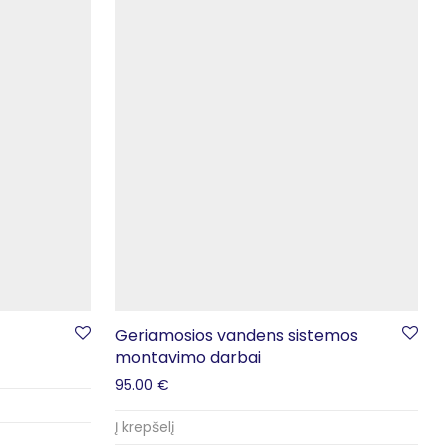
Geriamosios vandens sistemos
montavimo darbai
95.00
€
Į krepšelį