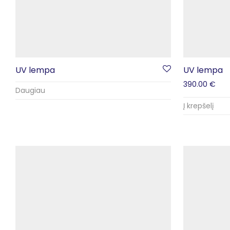
UV lempa
UV lempa
390.00
€
Daugiau
Į krepšelį