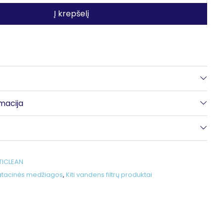
Į krepšelį
macija
TICLEAN
atacinės medžiagos
,
Kiti vandens filtrų produktai