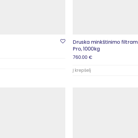
Druska minkštinimo filtra
Pro, 1000kg
760.00
€
Į krepšelį