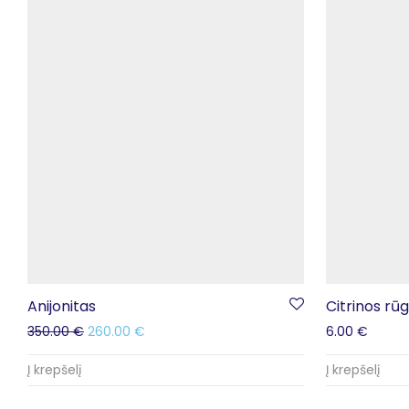
Anijonitas
Citrinos rūg
350.00
€
260.00
€
6.00
€
Į krepšelį
Į krepšelį