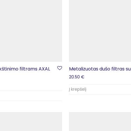
štinimo filtrams AXAL
Metalizuotas dušo filtras 
20.50
€
Į krepšelį