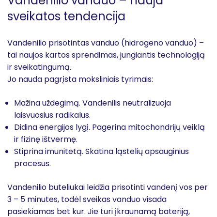
Vandenilio vanduo – nauja
sveikatos tendencija
Vandenilio prisotintas vanduo (hidrogeno vanduo) –
tai naujos kartos sprendimas, jungiantis technologiją
ir sveikatingumą.
Jo nauda pagrįsta moksliniais tyrimais:
Mažina uždegimą. Vandenilis neutralizuoja
laisvuosius radikalus.
Didina energijos lygį. Pagerina mitochondrijų veiklą
ir fizinę ištvermę.
Stiprina imunitetą. Skatina ląstelių apsauginius
procesus.
Vandenilio buteliukai leidžia prisotinti vandenį vos per
3 – 5 minutes, todėl sveikas vanduo visada
pasiekiamas bet kur. Jie turi įkraunamą bateriją,