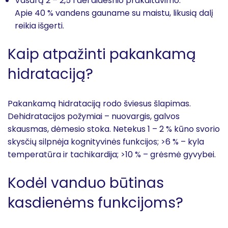
Vasarą 2 – 2,5 l dėl didesnio prakaitavimo.
Apie 40 % vandens gauname su maistu, likusią dalį
reikia išgerti.
Kaip atpažinti pakankamą
hidrataciją?
Pakankamą hidrataciją rodo šviesus šlapimas.
Dehidratacijos požymiai – nuovargis, galvos
skausmas, dėmesio stoka. Netekus 1 – 2 % kūno svorio
skysčių silpnėja kognityvinės funkcijos; >6 % – kyla
temperatūra ir tachikardija; >10 % – grėsmė gyvybei.
Kodėl vanduo būtinas
kasdienėms funkcijoms?