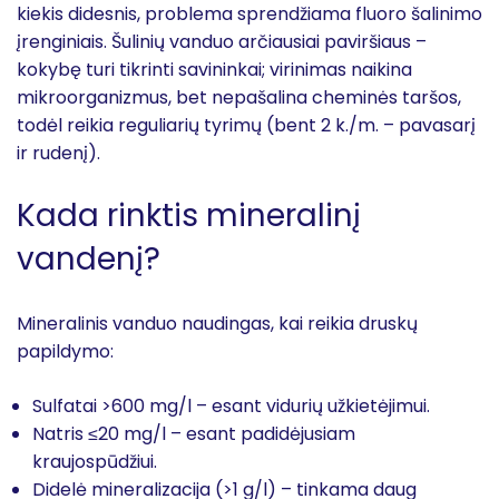
kiekis didesnis, problema sprendžiama fluoro šalinimo
įrenginiais. Šulinių vanduo arčiausiai paviršiaus –
kokybę turi tikrinti savininkai; virinimas naikina
mikroorganizmus, bet nepašalina cheminės taršos,
todėl reikia reguliarių tyrimų (bent 2 k./m. – pavasarį
ir rudenį).
Kada rinktis mineralinį
vandenį?
Mineralinis vanduo naudingas, kai reikia druskų
papildymo:
Sulfatai >600 mg/l – esant vidurių užkietėjimui.
Natris ≤20 mg/l – esant padidėjusiam
kraujospūdžiui.
Didelė mineralizacija (>1 g/l) – tinkama daug