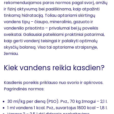
rekomenduojamos paros normos pagal svorį, amžių
ir fizinį aktyvumą bei paaiškinama, kaip atpažinti
tinkamą hidrataciją. Toliau aptariami skirtingų
vandens tipų – čiaupo, mineralinio, gazuoto ir
vandenilio prisotinto – privalumai bei jų poveikis
sveikatai. Galiausiai pateikiami praktiniai patarimai,
kaip gerti vandenį teisingai ir palaikyti optimalų
skysčių balansą. Visa tai aptariame straipsnyje,
žemiau.
Kiek vandens reikia kasdien?
Kasdienis poreikis priklauso nuo svorio ir apkrovos.
Pagrindinės normos:
30 ml/kg per dieną (PSO). Pvz., 70 kg žmogui – 2,1 l.
1 ml vandens 1 kcal. Pvz., suvartojus 1800 kcal – 1,8 l.