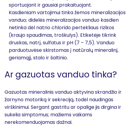
sportuojant ir gausiai prakaituojant.
Kasdieniam vartojimui tinka žemos mineralizacijos
vanduo; didelės mineralizacijos vanduo kasdien
netinka dėl natrio chlorido pertekliaus rizikos
(kraujo spaudimas, troškulys). Etiketėje tikrink
druskas, nat­rį, sulfa­tus ir pH (7 – 7,5). Vanduo
parduotuvėse skirstomas į natūralų mineralinį,
geriamąjį, stalo ir šaltinio.
Ar gazuotas vanduo tinka?
Gazuotas mineralinis vanduo aktyvina skrandžio ir
žarnyno motoriką ir sekreciją, todėl naudingas
virškinimui. Sergant gastritu ar opalige jis dirgina ir
sukelia simptomus; mažiems vaikams
nerekomenduojamas dažnai.