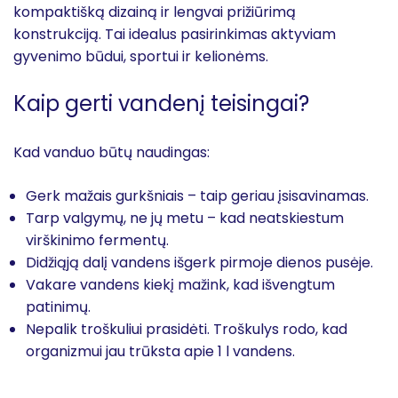
kompaktišką dizainą ir lengvai prižiūrimą
konstrukciją. Tai idealus pasirinkimas aktyviam
gyvenimo būdui, sportui ir kelionėms.
Kaip gerti vandenį teisingai?
Kad vanduo būtų naudingas:
Gerk mažais gurkšniais – taip geriau įsisavinamas.
Tarp valgymų, ne jų metu – kad neatskiestum
virškinimo fermentų.
Didžiąją dalį vandens išgerk pirmoje dienos pusėje.
Vakare vandens kiekį mažink, kad išvengtum
patinimų.
Nepalik troškuliui prasidėti. Troškulys rodo, kad
organizmui jau trūksta apie 1 l vandens.