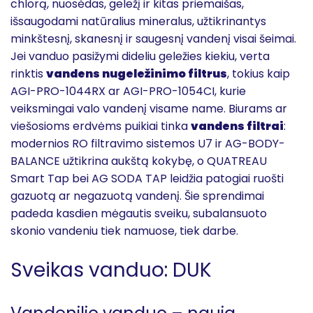
chlorą, nuosėdas, geležį ir kitas priemaišas,
išsaugodami natūralius mineralus, užtikrinantys
minkštesnį, skanesnį ir saugesnį vandenį visai šeimai.
Jei vanduo pasižymi dideliu geležies kiekiu, verta
rinktis
vandens nugeležinimo filtrus
, tokius kaip
AGI-PRO-1044RX ar AGI-PRO-1054CI, kurie
veiksmingai valo vandenį visame name. Biurams ar
viešosioms erdvėms puikiai tinka
vandens filtrai
:
modernios RO filtravimo sistemos U7 ir AG-BODY-
BALANCE užtikrina aukštą kokybę, o QUATREAU
Smart Tap bei AG SODA TAP leidžia patogiai ruošti
gazuotą ar negazuotą vandenį. Šie sprendimai
padeda kasdien mėgautis sveiku, subalansuoto
skonio vandeniu tiek namuose, tiek darbe.
Sveikas vanduo: DUK