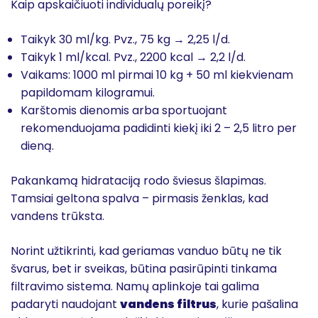
Kaip apskaičiuoti individualų poreikį?
Taikyk 30 ml/kg. Pvz., 75 kg → 2,25 l/d.
Taikyk 1 ml/kcal. Pvz., 2200 kcal → 2,2 l/d.
Vaikams: 1000 ml pirmai 10 kg + 50 ml kiekvienam
papildomam kilogramui.
Karštomis dienomis arba sportuojant
rekomenduojama padidinti kiekį iki 2 – 2,5 litro per
dieną.
Pakankamą hidrataciją rodo šviesus šlapimas.
Tamsiai geltona spalva – pirmasis ženklas, kad
vandens trūksta.
Norint užtikrinti, kad geriamas vanduo būtų ne tik
švarus, bet ir sveikas, būtina pasirūpinti tinkama
filtravimo sistema. Namų aplinkoje tai galima
padaryti naudojant
vandens filtrus
, kurie pašalina