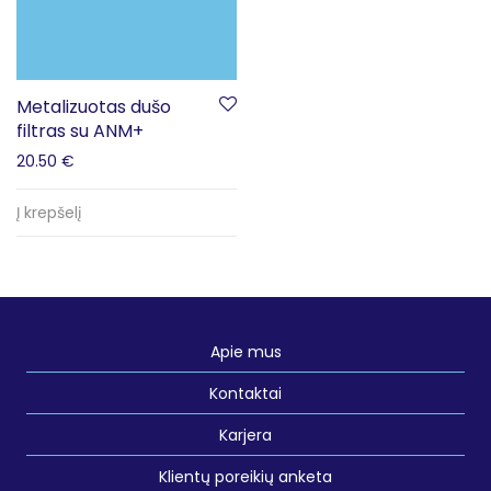
Metalizuotas dušo
filtras su ANM+
20.50
€
Į krepšelį
Apie mus
Kontaktai
Karjera
Klientų poreikių anketa