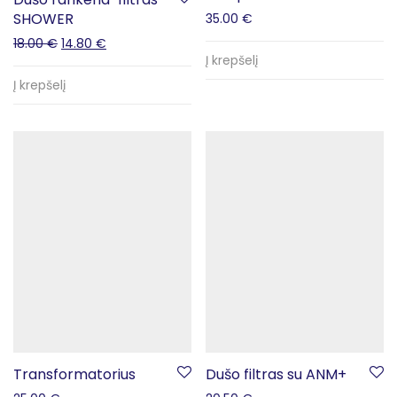
SHOWER
35.00
€
18.00
€
14.80
€
Į krepšelį
Į krepšelį
Transformatorius
Dušo filtras su ANM+