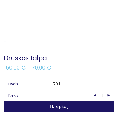
..
Druskos talpa
150.00
€
170.00
€
–
Dydis
Kiekis
Į krepšelį