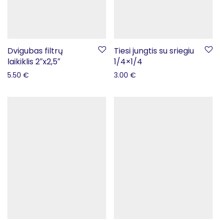
Dvigubas filtrų
Tiesi jungtis su sriegiu
laikiklis 2″x2,5″
1/4×1/4
5.50
€
3.00
€