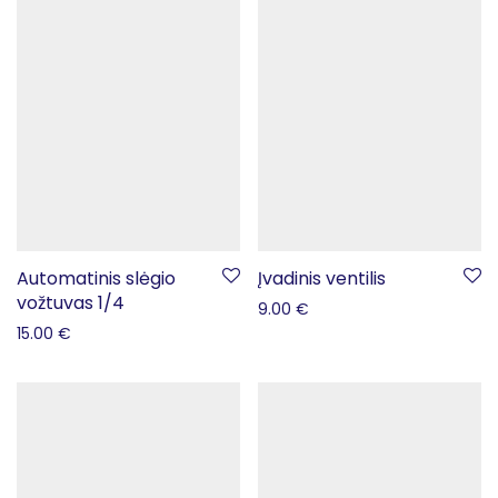
Automatinis slėgio
Įvadinis ventilis
vožtuvas 1/4
9.00
€
15.00
€