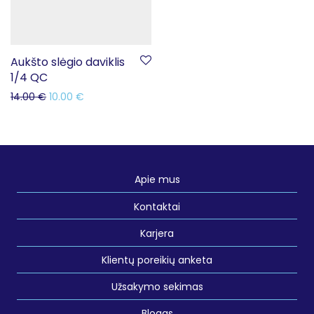
Aukšto slėgio daviklis
1/4 QC
14.00
€
10.00
€
Apie mus
Kontaktai
Karjera
Klientų poreikių anketa
Užsakymo sekimas
Blogas