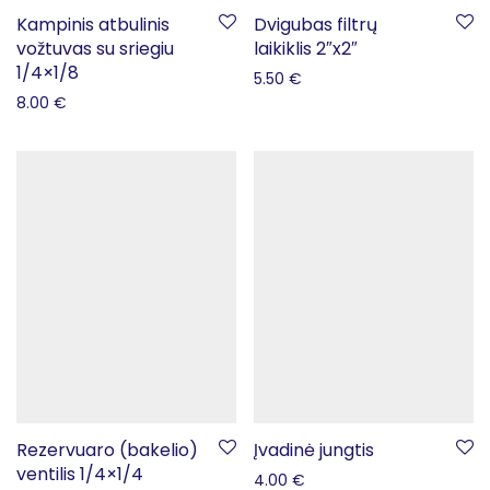
Kampinis atbulinis
Dvigubas filtrų
vožtuvas su sriegiu
laikiklis 2″x2″
1/4×1/8
5.50
€
8.00
€
Rezervuaro (bakelio)
Įvadinė jungtis
ventilis 1/4×1/4
4.00
€