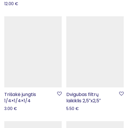
12.00
€
Trišakė jungtis
Dvigubas filtrų
1/4×1/4×1/4
laikiklis 2,5″x2,5″
3.00
€
5.50
€