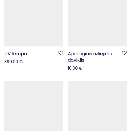
UV lempa
Apsauginis užliejimo
daviklis
390.00
€
10.00
€