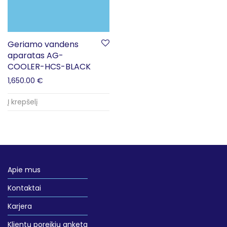
Geriamo vandens
aparatas AG-
COOLER-HCS-BLACK
1,650.00
€
Į krepšelį
Apie mus
Kontaktai
Karjera
Klientų poreikių anketa