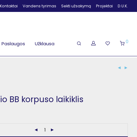
Kontaktai
Vandens tyrimas
Sekti užsakymą
Projektai
D.U.K.
0
Paslaugos
Užklausa
o BB korpuso laikiklis