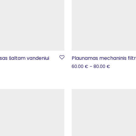
usas šaltam vandeniui
Plaunamas mechaninis filt
60.00
€
–
80.00
€