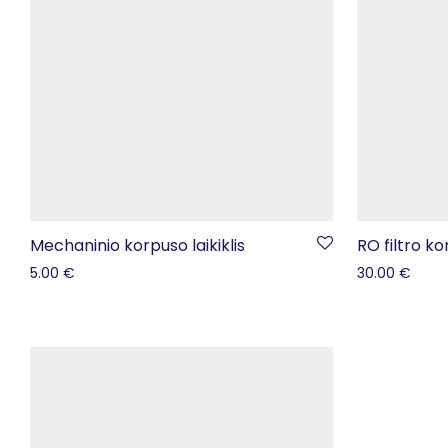
Mechaninio korpuso laikiklis
RO filtro ko
5.00
€
30.00
€