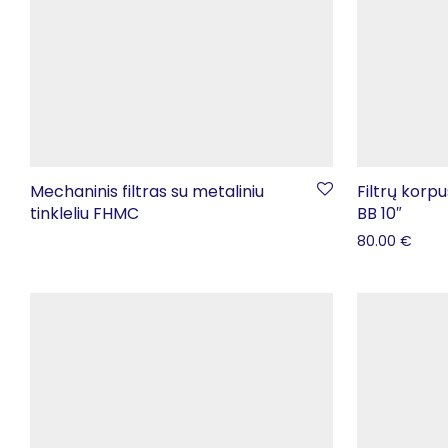
Mechaninis filtras su metaliniu
Filtrų korp
tinkleliu FHMC
BB 10″
80.00
€