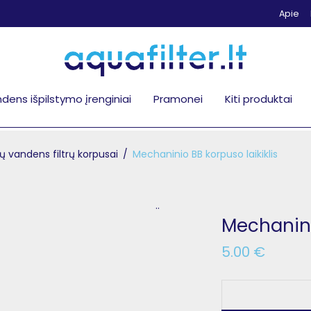
Apie
dens išpilstymo įrenginiai
Pramonei
Kiti produktai
 vandens filtrų korpusai
/
Mechaninio BB korpuso laikiklis
..
Mechanini
5.00
€