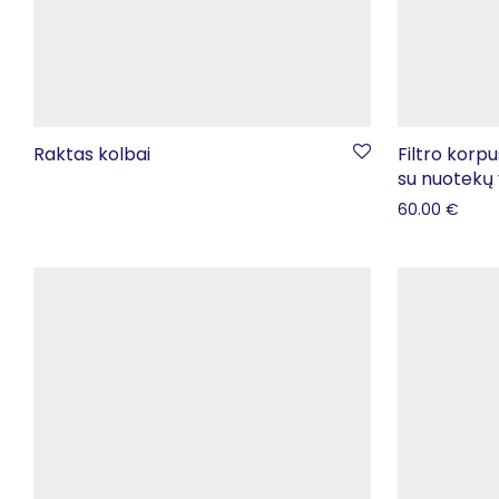
Raktas kolbai
Filtro korp
su nuotekų
60.00
€