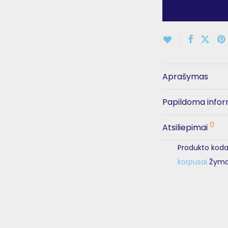
Aprašymas
Papildoma infor
0
Atsiliepimai
Produkto koda
korpusai
Žym