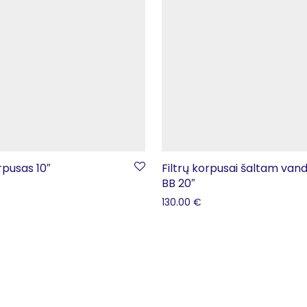
rpusas 10″
Filtrų korpusai šaltam vand
BB 20″
130.00
€