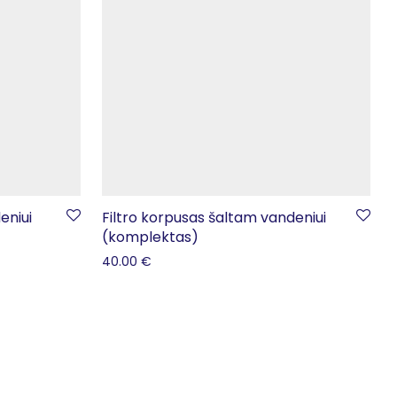
eniui
Filtro korpusas šaltam vandeniui
(komplektas)
40.00
€