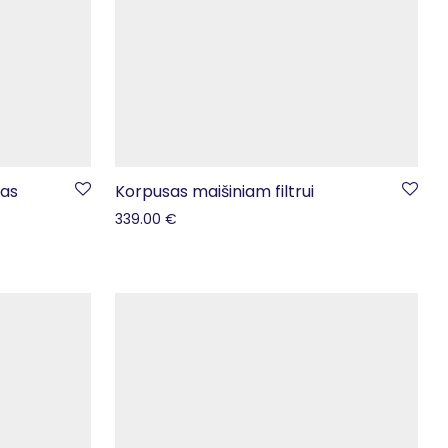
ras
Korpusas maišiniam filtrui
339.00
€