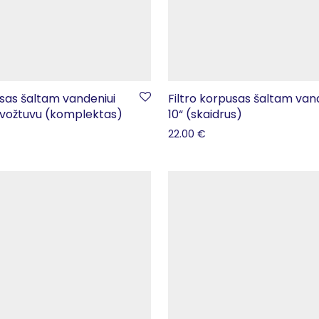
usas šaltam vandeniui
Filtro korpusas šaltam van
 vožtuvu (komplektas)
10“ (skaidrus)
22.00
€