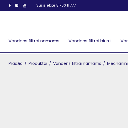
Susisiekite 8 700 11 777
Vandens filtrai namams
Vandens filtrai biurui
Van
Pradžia
/
Produktai
/
Vandens filtrai namams
/
Mechaninių