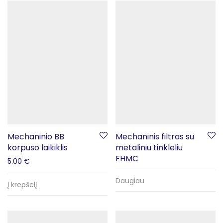
Mechaninio BB
Mechaninis filtras su
korpuso laikiklis
metaliniu tinkleliu
FHMC
5.00
€
Daugiau
Į krepšelį