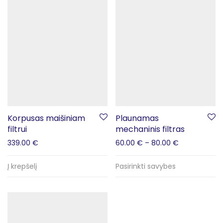
Korpusas maišiniam
Plaunamas
filtrui
mechaninis filtras
339.00
€
60.00
€
–
80.00
€
Į krepšelį
Pasirinkti savybes