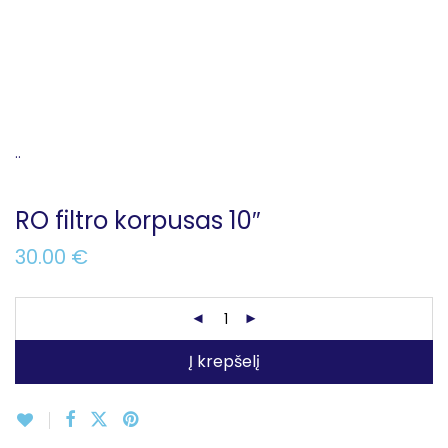
..
RO filtro korpusas 10″
30.00
€
Į krepšelį