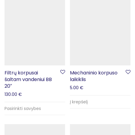
Filtrų korpusai
Mechaninio korpuso
šaltam vandeniui BB
laikiklis
20″
5.00
€
130.00
€
Į krepšelį
Pasirinkti savybes