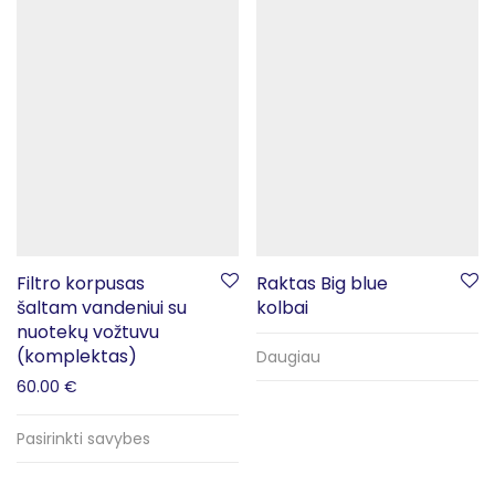
Filtro korpusas
Raktas Big blue
šaltam vandeniui su
kolbai
nuotekų vožtuvu
(komplektas)
Daugiau
60.00
€
Pasirinkti savybes