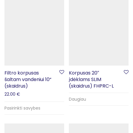
Filtro korpusas
Korpusas 20″
šaltam vandeniui 10“
įdėklams SLIM
(skaidrus)
(skaidrus) FHPRC-L
22.00
€
Daugiau
Pasirinkti savybes