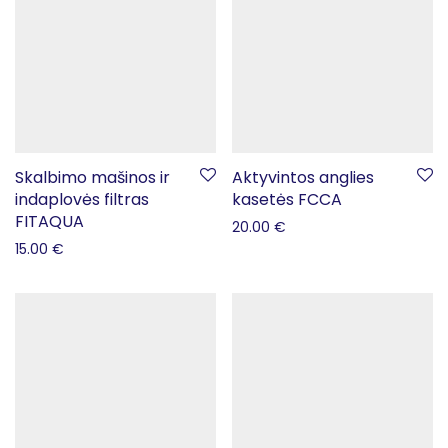
Skalbimo mašinos ir
Aktyvintos anglies
indaplovės filtras
kasetės FCCA
FITAQUA
20.00
€
15.00
€