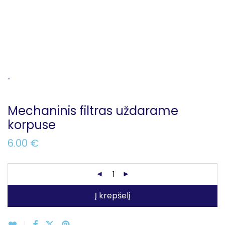
..
Mechaninis filtras uždarame
korpuse
6.00
€
Į krepšelį