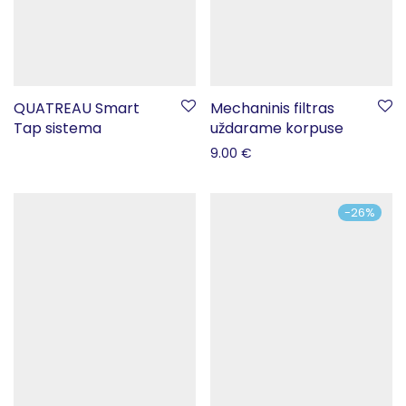
QUATREAU Smart
Mechaninis filtras
Tap sistema
uždarame korpuse
9.00
€
-
26
%