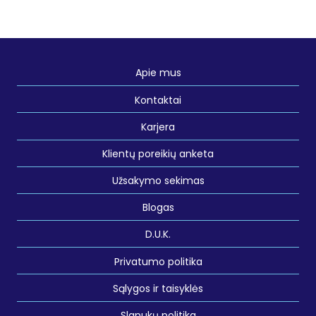
Apie mus
Kontaktai
Karjera
Klientų poreikių anketa
Užsakymo sekimas
Blogas
D.U.K.
Privatumo politika
Sąlygos ir taisyklės
Slapukų politika