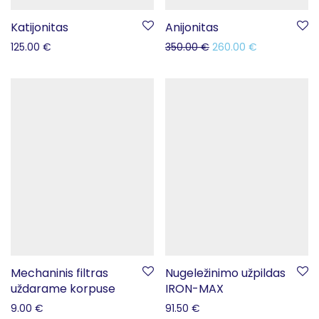
Katijonitas
Anijonitas
125.00
€
350.00
€
260.00
€
Mechaninis filtras
Nugeležinimo užpildas
uždarame korpuse
IRON-MAX
9.00
€
91.50
€