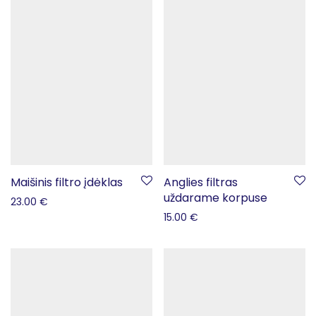
Maišinis filtro įdėklas
Anglies filtras
uždarame korpuse
23.00
€
15.00
€