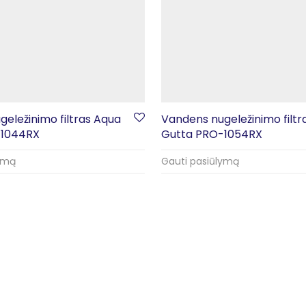
eležinimo filtras Aqua
Vandens nugeležinimo filtr
-1044RX
Gutta PRO-1054RX
lymą
Gauti pasiūlymą