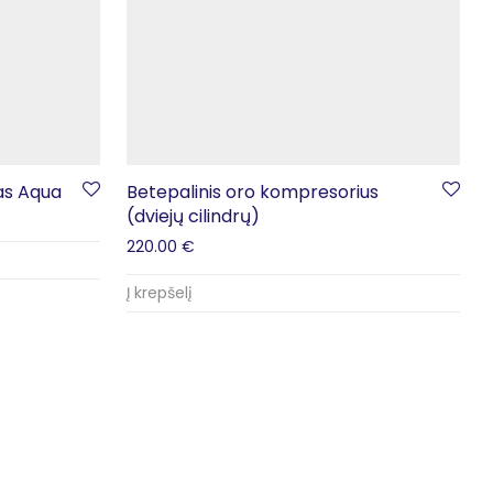
as Aqua
Betepalinis oro kompresorius
(dviejų cilindrų)
220.00
€
Į krepšelį