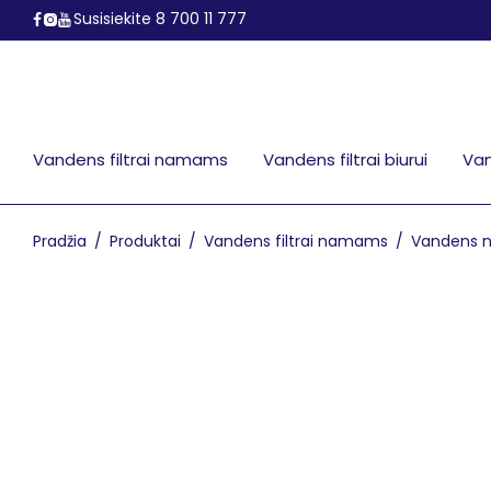
Susisiekite 8 700 11 777
Vandens filtrai namams
Vandens filtrai biurui
Van
Pradžia
/
Produktai
/
Vandens filtrai namams
/
Vandens nu