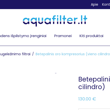
Apie
Kont
dens išpilstymo įrenginiai
Pramonei
Kiti produktai
geležinimo filtrai
/
Betepalinis oro kompresorius (vieno cilindr
..
Betepalin
cilindro)
130.00
€