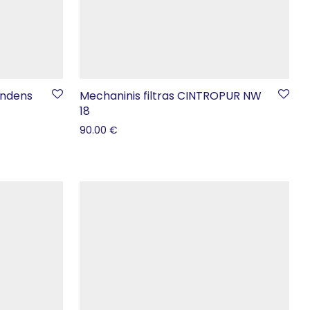
andens
Mechaninis filtras CINTROPUR NW
18
90.00
€