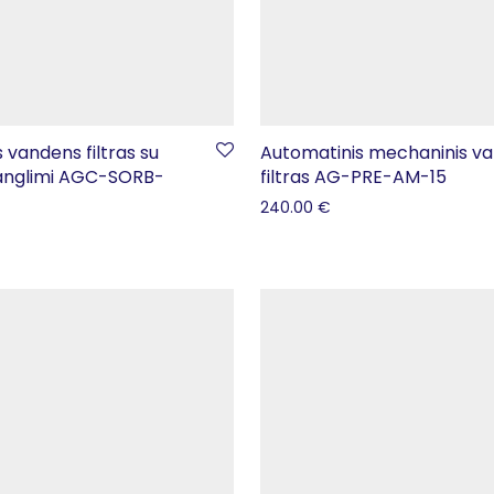
 vandens filtras su
Automatinis mechaninis v
anglimi AGC-SORB-
filtras AG-PRE-AM-15
240.00
€