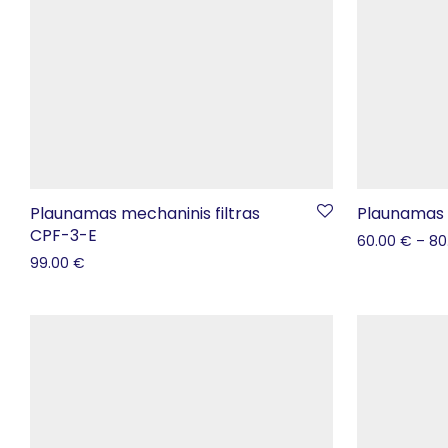
Plaunamas mechaninis filtras
Plaunamas m
CPF-3-E
60.00
€
–
80
99.00
€