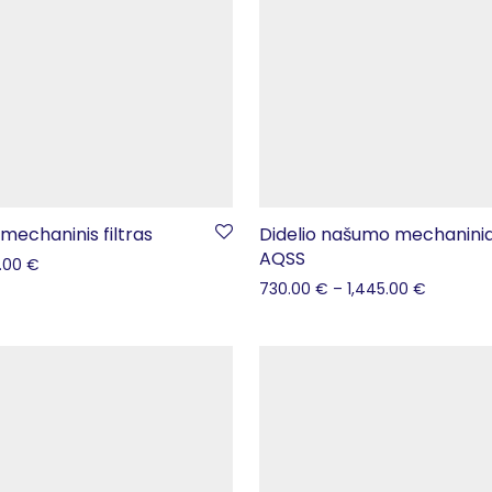
echaninis filtras
Didelio našumo mechaniniai 
AQSS
.00
€
730.00
€
–
1,445.00
€