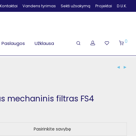
Kontaktai
Vandens tyrimas
Sekti užsakymą
Projektai
D.U.K.
0
Paslaugos
Užklausa
 mechaninis filtras FS4