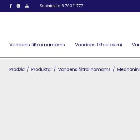
Susisiekite 8 700 11 777
Vandens filtrai namams
Vandens filtrai biurui
Van
Pradžia
/
Produktai
/
Vandens filtrai namams
/
Mechaninis