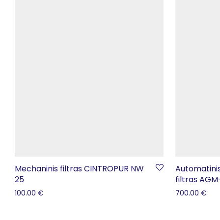
Mechaninis filtras CINTROPUR NW
Automatini
25
filtras AG
100.00
€
700.00
€