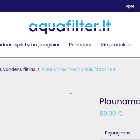
Apie
dens išpilstymo įrenginiai
Pramonei
Kiti produktai
 vandens filtras
/
Plaunamas mechaninis filtras FS4
..
Plaunamas
99.00
€
Pajungimas