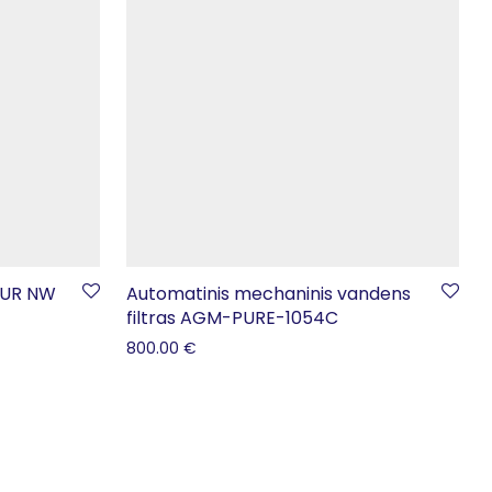
OPUR NW
Automatinis mechaninis vandens
filtras AGM-PURE-1054C
800.00
€