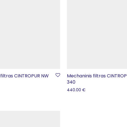
 filtras CINTROPUR NW
Mechaninis filtras CINTR
340
440.00
€