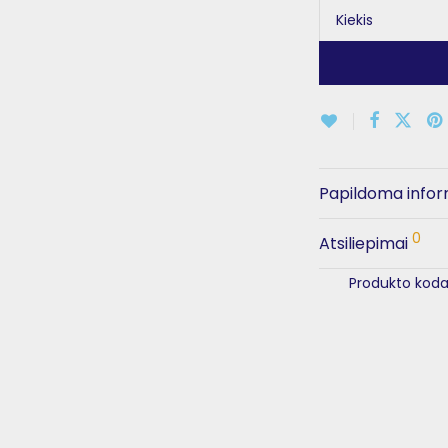
Kiekis
Papildoma infor
0
Atsiliepimai
Produkto koda