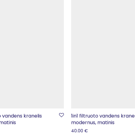
to vandens kranelis
1in1 filtruoto vandens kranel
matinis
modernus, matinis
40.00
€