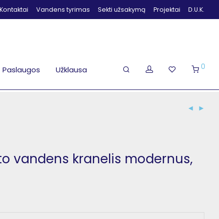
Kontaktai
Vandens tyrimas
Sekti užsakymą
Projektai
D.U.K.
0
Paslaugos
Užklausa
uoto vandens kranelis modernus,