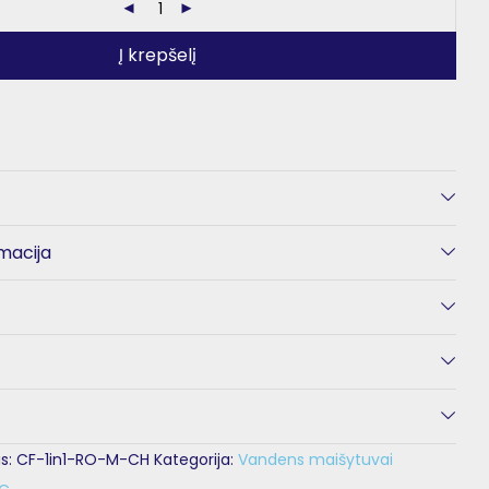
Į krepšelį
macija
s:
CF-1in1-RO-M-CH
Kategorija:
Vandens maišytuvai