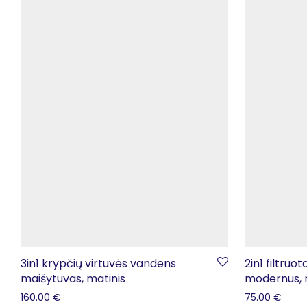
3in1 krypčių virtuvės vandens
2in1 filtruo
maišytuvas, matinis
modernus, 
160.00
€
75.00
€