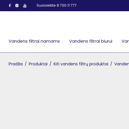
Susisiekite 8 700 11 777
Vandens filtrai namams
Vandens filtrai biurui
Van
Pradžia
/
Produktai
/
Kiti vandens filtrų produktai
/
Vanden