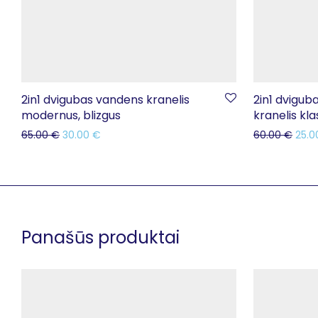
2in1 dvigubas vandens kranelis
2in1 dvigub
modernus, blizgus
kranelis klas
65.00
€
30.00
€
60.00
€
25.
Panašūs produktai