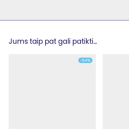
Jums taip pat gali patikti…
-
54
%