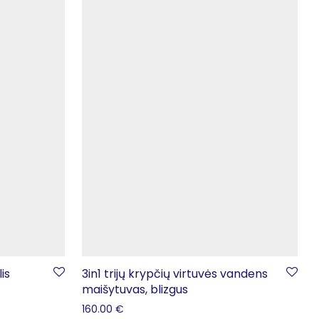
is
3in1 trijų krypčių virtuvės vandens
maišytuvas, blizgus
160.00
€