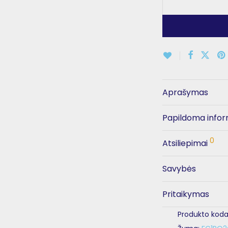
Aprašymas
Papildoma infor
0
Atsiliepimai
Savybės
Pritaikymas
Produkto koda