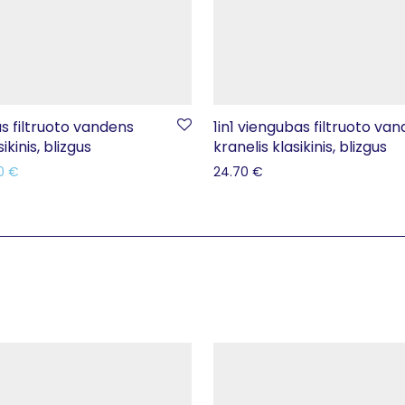
as filtruoto vandens
1in1 viengubas filtruoto va
ikinis, blizgus
kranelis klasikinis, blizgus
00
€
24.70
€