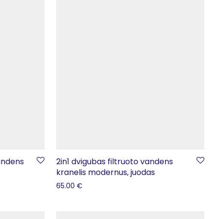
vandens
2in1 dvigubas filtruoto vandens
kranelis modernus, juodas
65.00
€