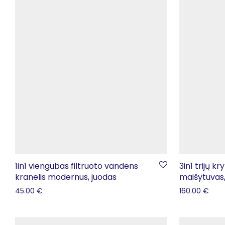
1in1 viengubas filtruoto vandens
3in1 trijų k
kranelis modernus, juodas
maišytuvas,
45.00
€
160.00
€