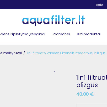
Apie
dens išpilstymo įrenginiai
Pramonei
Kiti produktai
s maišytuvai
/
1in1 filtruoto vandens kranelis modernus, blizgus
..
1in1 filtr
blizgus
40.00
€