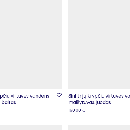
rypčių virtuvės vandens
3in1 trijų krypčių virtuvės 
 baltas
maišytuvas, juodas
160.00
€