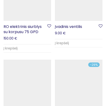
RO elektrinis siurblys
Įvadinis ventilis
su korpusu 75 GPD
9.00
€
150.00
€
Į krepšelį
Į krepšelį
-
29
%