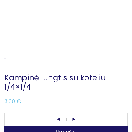
..
Kampinė jungtis su koteliu
1/4×1/4
3.00
€
Į krepšelį