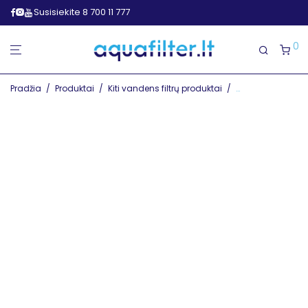
Susisiekite 8 700 11 777
0
Pradžia
/
Produktai
/
Kiti vandens filtrų produktai
/
RO sistemos dal