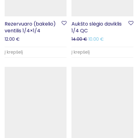
Rezervuaro (bakelio)
Aukšto slėgio daviklis
ventilis 1/4×1/4
1/4 QC
12.00
€
14.00
€
10.00
€
Į krepšelį
Į krepšelį