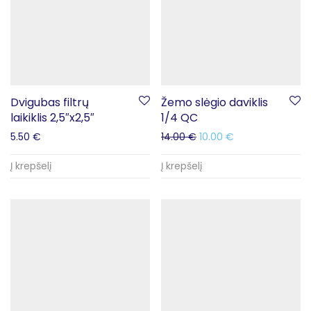
Dvigubas filtrų
Žemo slėgio daviklis
laikiklis 2,5″x2,5″
1/4 QC
5.50
€
14.00
€
10.00
€
Į krepšelį
Į krepšelį