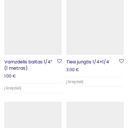
Vamzdelis baltas 1/4”
Tiesi jungtis 1/4×1/4
(1 metras)
3.00
€
1.00
€
Į krepšelį
Į krepšelį