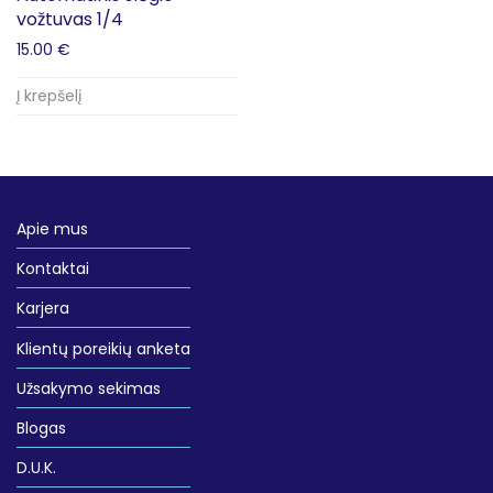
vožtuvas 1/4
15.00
€
Į krepšelį
Apie mus
Kontaktai
Karjera
Klientų poreikių anketa
Užsakymo sekimas
Blogas
D.U.K.