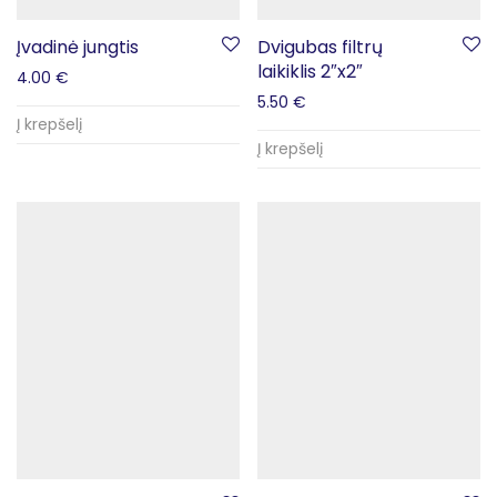
Įvadinė jungtis
Dvigubas filtrų
laikiklis 2″x2″
4.00
€
5.50
€
Į krepšelį
Į krepšelį