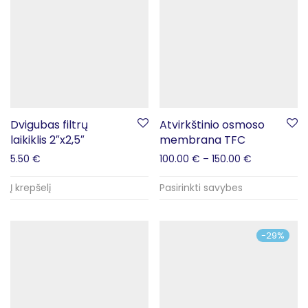
Dvigubas filtrų
Atvirkštinio osmoso
laikiklis 2″x2,5″
membrana TFC
5.50
€
100.00
€
–
150.00
€
Į krepšelį
Pasirinkti savybes
-
29
%