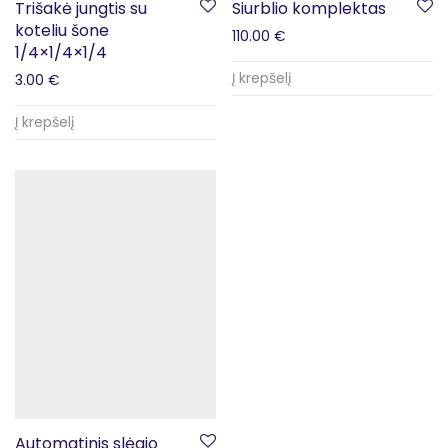
Trišakė jungtis su
Siurblio komplektas
koteliu šone
110.00
€
1/4×1/4×1/4
Į krepšelį
3.00
€
Į krepšelį
Automatinis slėgio